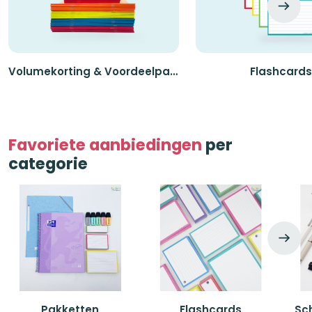
Volumekorting & Voordeelpakketten
Flashcards
Favoriete aanbiedingen
per
categorie
Pakketten
Flashcards
Sch