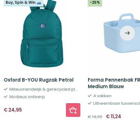
Buy, Spin & Win 🚙
-25%
Oxford B-YOU Rugzak Petrol
Forma Pennenbak F
Medium Blauw
Milieuvriendelijk & gerecycled plastic
4 vakken
Modieus ontwerp
Uitneembaar tussensc
€
24,95
Oorspronkelij
Huidig
€
11,24
€
14,99
prijs
prijs
was:
is:
€14,99.
€11,24.