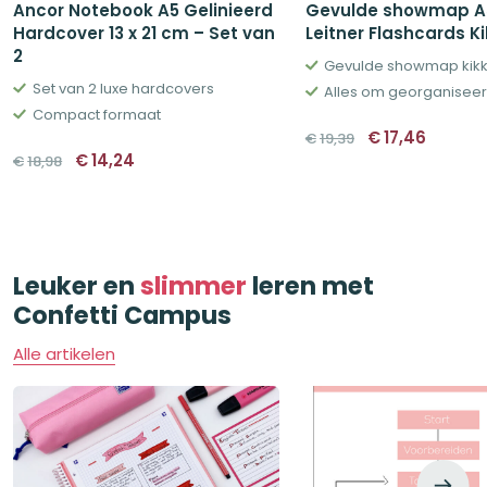
Ancor Notebook A5 Gelinieerd
Gevulde showmap A
Hardcover 13 x 21 cm – Set van
Leitner Flashcards Ki
2
Gevulde showmap kik
Set van 2 luxe hardcovers
Alles om georganiseerd
Compact formaat
Oorspronkelij
Huidig
€
17,46
€
19,39
prijs
prijs
Oorspronkelijke
Huidige
€
14,24
€
18,98
was:
is:
prijs
prijs
€19,39.
€17,46.
was:
is:
€18,98.
€14,24.
Leuker en
slimmer
leren met
Confetti Campus
Alle artikelen