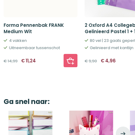
Forma Pennenbak FRANK
2 Oxford A4 College
Medium Wit
Gelinieerd Pastel 1 + 
4 vakken
80 vel | 23 gaats gepe
Uitneembaar tussenschot
Gelinieerd met kantlijn
Oorspronkelijke
Huidige
Oorspronkelij
Huidige
€
11,24
€
4,96
€
14,99
€
9,90
prijs
prijs
prijs
prijs
was:
is:
was:
is:
€14,99.
€11,24.
€9,90.
€4,96.
Ga snel naar: