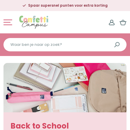
Gratis bezorgd €25,- NL | €50,- BE
Waar
ben
je
naar
op
zoek?
Back to School