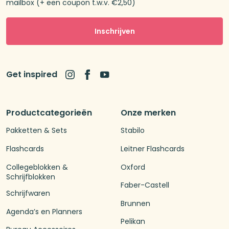
mailbox (+ een coupon t.w.v. €2,50)
Inschrijven
Get inspired
Productcategorieën
Onze merken
Pakketten & Sets
Stabilo
Flashcards
Leitner Flashcards
Collegeblokken &
Oxford
Schrijfblokken
Faber-Castell
Schrijfwaren
Brunnen
Agenda’s en Planners
Pelikan