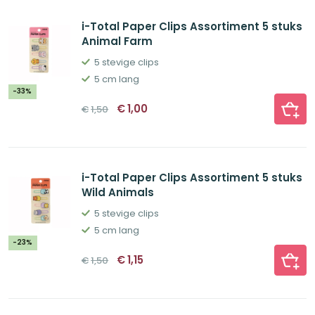
i-Total Paper Clips Assortiment 5 stuks
Animal Farm
5 stevige clips
5 cm lang
-33%
Oorspronkelijke
Huidige
€
1,00
€
1,50
prijs
prijs
was:
is:
€1,50.
€1,00.
i-Total Paper Clips Assortiment 5 stuks
Wild Animals
5 stevige clips
5 cm lang
-23%
Oorspronkelijke
Huidige
€
1,15
€
1,50
prijs
prijs
was:
is:
€1,50.
€1,15.