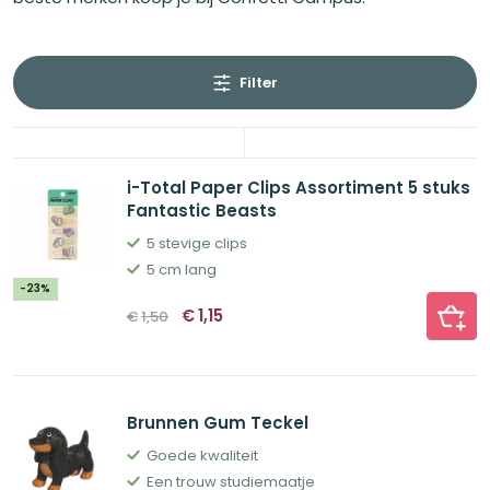
Filter
i-Total Paper Clips Assortiment 5 stuks
Fantastic Beasts
5 stevige clips
5 cm lang
-23%
Oorspronkelijke
Huidige
€
1,15
€
1,50
prijs
prijs
was:
is:
€1,50.
€1,15.
Brunnen Gum Teckel
Goede kwaliteit
Een trouw studiemaatje