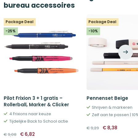
bureau accessoires
Package Deal
Package Deal
-25%
-10%
Pilot Frixion 3 + 1 gratis –
Pennenset Beige
Rollerball, Marker & Clicker
Shrijven & markeren
4 Frixions naar keuze
Zelf aan te passen | 10
Tijdelijke Back to School actie
Oorspronkelij
Huidige
€
8,38
€
9,29
prijs
prijs
Oorspronkelijke
Huidige
€
6,82
€
9,08
was:
is:
prijs
prijs