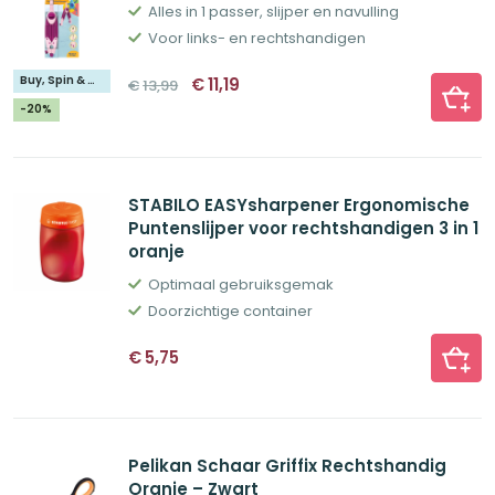
Alles in 1 passer, slijper en navulling
Voor links- en rechtshandigen
Oorspronkelijke
Huidige
Buy, Spin & Win 🚙
€
11,19
€
13,99
prijs
prijs
was:
is:
-20%
€13,99.
€11,19.
STABILO EASYsharpener Ergonomische
Puntenslijper voor rechtshandigen 3 in 1
oranje
Optimaal gebruiksgemak
Doorzichtige container
€
5,75
Pelikan Schaar Griffix Rechtshandig
Oranje – Zwart