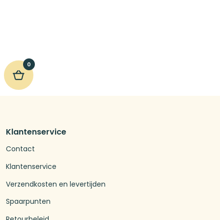
€9,29.
€8,38.
was:
is:
€9,08.
€6,82.
0
Klantenservice
Contact
Klantenservice
Verzendkosten en levertijden
Spaarpunten
Retourbeleid