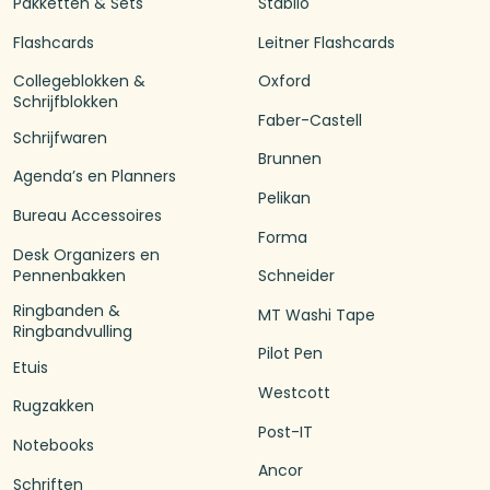
Pakketten & Sets
Stabilo
Flashcards
Leitner Flashcards
Collegeblokken &
Oxford
Schrijfblokken
Faber-Castell
Schrijfwaren
Brunnen
Agenda’s en Planners
Pelikan
Bureau Accessoires
Forma
Desk Organizers en
Pennenbakken
Schneider
Ringbanden &
MT Washi Tape
Ringbandvulling
Pilot Pen
Etuis
Westcott
Rugzakken
Post-IT
Notebooks
Ancor
Schriften