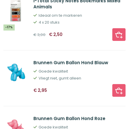
i-Total Sticky Notes Bookmarks Mixed
Animals
Ideaal om te markeren
4 x 20 stuks
-17%
Oorspronkelijke
Huidige
€
2,50
€
3,00
prijs
prijs
was:
is:
€3,00.
€2,50.
Brunnen Gum Ballon Hond Blauw
Goede kwaliteit
Vliegt niet, gumt alleen
€
2,95
Brunnen Gum Ballon Hond Roze
Goede kwaliteit