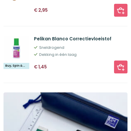
€
2,95
Pelikan Blanco Correctievloeistof
Sneldrogend
Dekking in één laag
Buy, Spin & Win 🚙
€
1,45