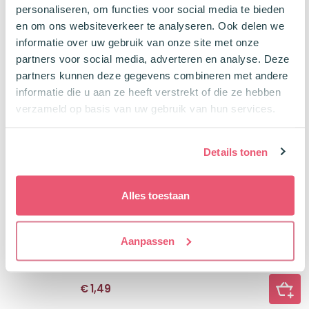
personaliseren, om functies voor social media te bieden
€
2,95
en om ons websiteverkeer te analyseren. Ook delen we
informatie over uw gebruik van onze site met onze
partners voor social media, adverteren en analyse. Deze
partners kunnen deze gegevens combineren met andere
Faber Castell Kneedgum Play Blauw
informatie die u aan ze heeft verstrekt of die ze hebben
verzameld op basis van uw gebruik van hun services.
Voor zachte schaduwen
Latexvrij
Details tonen
€
1,49
Alles toestaan
Faber Castell Kneedgum Play Roze
Aanpassen
Voor zachte schaduwen
Latexvrij
€
1,49