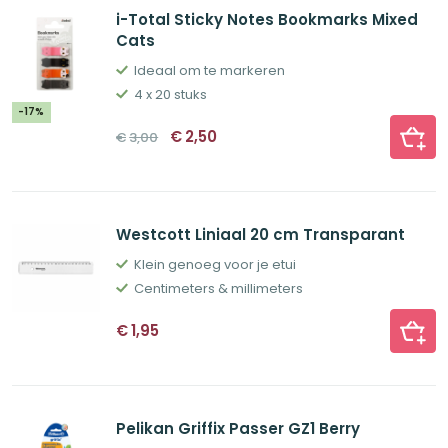
i-Total Sticky Notes Bookmarks Mixed
Cats
Ideaal om te markeren
4 x 20 stuks
-17%
Oorspronkelijke
Huidige
€
2,50
€
3,00
prijs
prijs
was:
is:
€3,00.
€2,50.
Westcott Liniaal 20 cm Transparant
Klein genoeg voor je etui
Centimeters & millimeters
€
1,95
Pelikan Griffix Passer GZ1 Berry