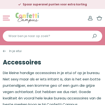
Spaar supersnel punten voor extra korting
Waar
ben
je
In je etui
naar
op
Accessoires
zoek?
Die kleine handige accessoires in je etui of op je bureau.
Niet sexy maar als er iets irritant is, dan is het een botte
puntenslijper, een kromme geo of een gum die grijze
vegen achterlaat. Dat hebben we dus niet. Goede
kwaliteit én vooral hele leuke bureau accessoires van de
beste merken koop je bij Confetti Campus.