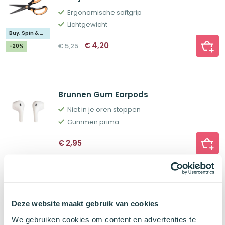
Ergonomische softgrip
Lichtgewicht
Buy, Spin & Win 🚙
Oorspronkelijke
Huidige
€
4,20
€
5,25
-20%
prijs
prijs
was:
is:
€5,25.
€4,20.
Brunnen Gum Earpods
Niet in je oren stoppen
Gummen prima
€
2,95
Brunnen Gum Hamster
Deze website maakt gebruik van cookies
Schattige metgezel
Hoeft geen eten
We gebruiken cookies om content en advertenties te