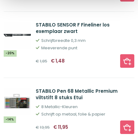
STABILO SENSOR F Fineliner los
exemplaar zwart
Schrijfbreedte 0,3 mm
Meeverende punt
-20%
Oorspronkelijke
Huidige
€
1,48
€
1,85
prijs
prijs
was:
is:
€1,85.
€1,48.
STABILO Pen 68 Metallic Premium
viltstift 8 stuks Etui
8 Metallic-Kleuren
Schrijft op metaal, folie & papier
-14%
Oorspronkelijke
Huidige
€
11,95
€
13,95
prijs
prijs
was:
is: