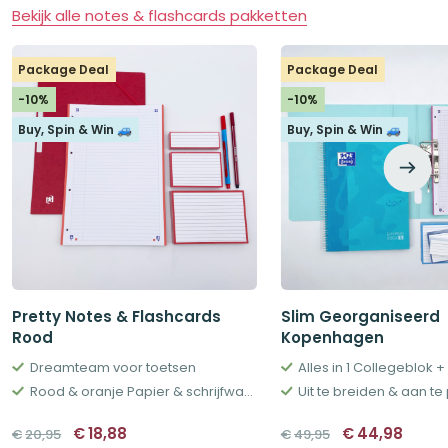
Bekijk alle notes & flashcards pakketten
Package Deal
Package Deal
-10%
-10%
Buy, Spin & Win 🚙
Buy, Spin & Win 🚙
Pretty Notes & Flashcards
Slim Georganiseerd
Rood
Kopenhagen
Dreamteam voor toetsen
Rood & oranje Papier & schrijfwaren
Uit te breiden & aan t
Oorspronkelijke
Huidige
Oorspronkeli
Huidi
€
18,88
€
44,98
€
20,95
€
49,95
prijs
prijs
prijs
prijs