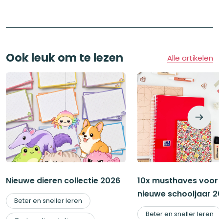
was:
is:
was:
is:
€20,95.
€18,88.
€49,95.
€44,9
Ook leuk om te lezen
Alle artikelen
Nieuwe dieren collectie 2026
10x musthaves voor
nieuwe schooljaar 
Beter en sneller leren
Beter en sneller leren