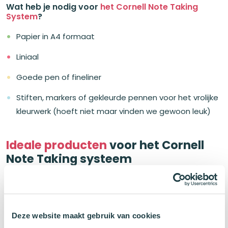
Wat heb je nodig voor
het Cornell Note Taking
System
?
Papier in A4 formaat
Liniaal
Goede pen of fineliner
Stiften, markers of gekleurde pennen voor het vrolijke
kleurwerk (hoeft niet maar vinden we gewoon leuk)
Ideale producten
voor het Cornell
Note Taking systeem
Oxford A4+ Collegeblok Cornell
Methode Hardcover Blauw
Cornell-indeling
Deze website maakt gebruik van cookies
Extra harde kaft
Buy, Spin & Win 🚙