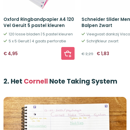
Oxford Ringbandpapier A4 120
Schneider Slider Me
Vel Geruit 5 pastel kleuren
Balpen Zwart
120 losse bladen | 5 pastel kleuren
5 x 5 Geruit | 4 gaats perforatie
Schrijfkleur zwart
Oorspronkelij
Huidige
€
4,95
€
1,83
€
2,29
prijs
prijs
was:
is:
€2,29.
€1,83.
2. Het
Cornell
Note Taking System