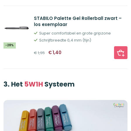
€13,95.
€11,95.
STABILO Palette Gel Rollerball zwart –
los exemplaar
Super comfortabel en grote gripzone
Schrijfbreedte 0,4 mm (fijn)
-28%
Oorspronkelijke
Huidige
€
1,40
€
1,95
prijs
prijs
was:
is:
€1,95.
€1,40.
3. Het
5W1H
Systeem