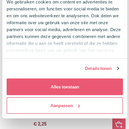
We gebruiken cookies om content en advertenties te
Oorspronkelijke
Huidige
€
5,00
€
6,95
-28%
prijs
prijs
personaliseren, om functies voor social media te bieden
was:
is:
en om ons websiteverkeer te analyseren. Ook delen we
€6,95.
€5,00.
informatie over uw gebruik van onze site met onze
partners voor social media, adverteren en analyse. Deze
Oxford Ringbandpapier A4 120 Vel 5 X 5
partners kunnen deze gegevens combineren met andere
Geruit Icemint
informatie die u aan ze heeft verstrekt of die ze hebben
120 losse bladen met mint rand
verzameld op basis van uw gebruik van hun services.
5 x 5 Geruit | 4 gaats perforatie
Buy, Spin & Win 🚙
€
4,95
Details tonen
100 + 20 Gratis
Alles toestaan
Westcott Liniaal 30 cm Transparant
Transparant en stevig
Aanpassen
Centimeters en millimeters
€
2,25