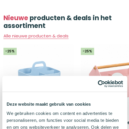
Nieuwe
producten & deals in het
assortiment
Alle nieuwe producten & deals
-25%
-25%
Deze website maakt gebruik van cookies
We gebruiken cookies om content en advertenties te
personaliseren, om functies voor social media te bieden
Forma Pennenbak FRANK
Forma Desk Organize
en om ons websiteverkeer te analyseren. Ook delen we
Medium Blauw
Liz Roze