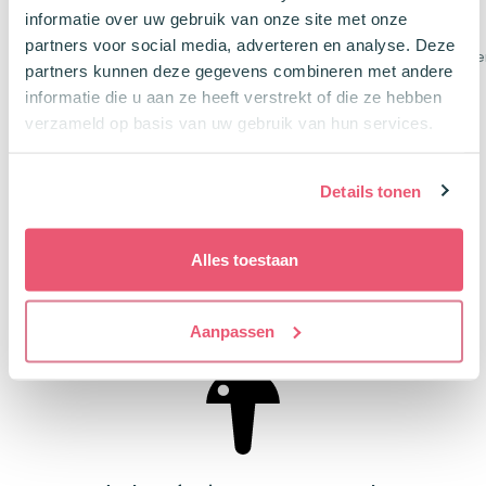
informatie over uw gebruik van onze site met onze
4 vakken
3 ruime vakken
partners voor social media, adverteren en analyse. Deze
Uitneembaar tussenschot
Makkelijk te verplaats
partners kunnen deze gegevens combineren met andere
Oorspronkelijke
Huidige
Oorspronkelij
Huidig
informatie die u aan ze heeft verstrekt of die ze hebben
€
11,24
€
14,24
€
14,99
€
18,99
prijs
prijs
prijs
prijs
verzameld op basis van uw gebruik van hun services.
was:
is:
was:
is:
€14,99.
€11,24.
€18,99.
€14,24
Details tonen
Extra
liefde & beoordelingen
over
Confetti Campus
Alles toestaan
Aanpassen