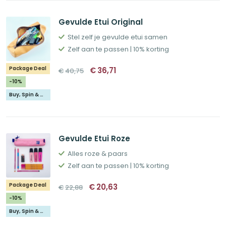
Gevulde Etui Original
Stel zelf je gevulde etui samen
Zelf aan te passen | 10% korting
Oorspronkelijke
Huidige
Package Deal
€
36,71
€
40,75
prijs
prijs
was:
is:
-10%
€40,75.
€36,71.
Buy, Spin & Win 🚙
Gevulde Etui Roze
Alles roze & paars
Zelf aan te passen | 10% korting
Oorspronkelijke
Huidige
Package Deal
€
20,63
€
22,88
prijs
prijs
was:
is:
-10%
€22,88.
€20,63.
Buy, Spin & Win 🚙