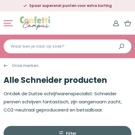
Spaar supersnel punten voor extra korting
Waar
ben
je
Onze merken
naar
op
Alle Schneider producten
zoek?
Ontdek de Duitse schrijfwarenspecialist: Schneider
pennen schrijven fantastisch, zijn aangenaam zacht,
CO2-neutraal geproduceerd en betaalbaar.
Filter