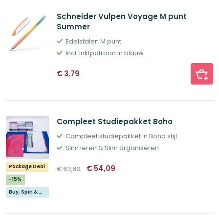
Schneider Vulpen Voyage M punt
Summer
Edelstalen M punt
Incl. inktpatroon in blauw
€
3,79
Compleet Studiepakket Boho
Compleet studiepakket in Boho stijl
Slim leren & Slim organiseren
Oorspronkelijke
Huidige
Package Deal
€
54,09
€
63,60
prijs
prijs
was:
is:
-15%
€63,60.
€54,09.
Buy, Spin & Win 🚙