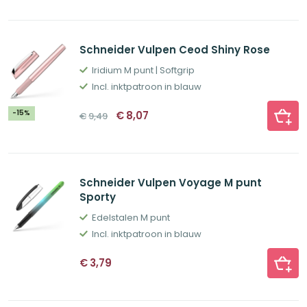
€1,29.
€1,00.
Schneider Vulpen Ceod Shiny Rose
Iridium M punt | Softgrip
Incl. inktpatroon in blauw
Oorspronkelijke
Huidige
-15%
€
8,07
€
9,49
prijs
prijs
was:
is:
€9,49.
€8,07.
Schneider Vulpen Voyage M punt
Sporty
Edelstalen M punt
Incl. inktpatroon in blauw
€
3,79