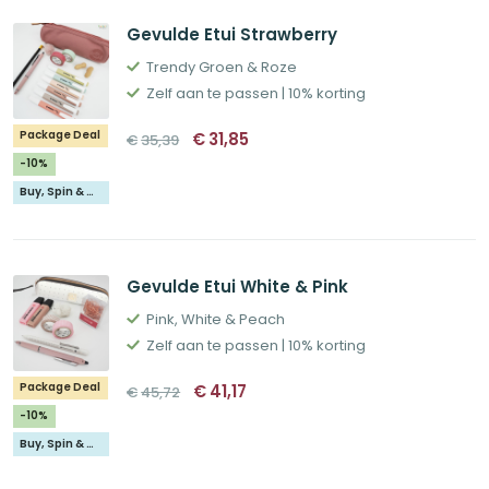
Gevulde Etui Strawberry
Trendy Groen & Roze
Zelf aan te passen | 10% korting
Oorspronkelijke
Huidige
Package Deal
€
31,85
€
35,39
prijs
prijs
was:
is:
-10%
€35,39.
€31,85.
Buy, Spin & Win 🚙
Gevulde Etui White & Pink
Pink, White & Peach
Zelf aan te passen | 10% korting
Oorspronkelijke
Huidige
Package Deal
€
41,17
€
45,72
prijs
prijs
was:
is:
-10%
€45,72.
€41,17.
Buy, Spin & Win 🚙