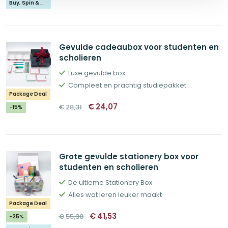
Buy, Spin & Win 🚙
Gevulde cadeaubox voor studenten en
scholieren
Luxe gevulde box
Compleet en prachtig studiepakket
Package Deal
Oorspronkelijke
Huidige
€
24,07
€
28,31
-15%
prijs
prijs
was:
is:
€28,31.
€24,07.
Grote gevulde stationery box voor
studenten en scholieren
De ultieme Stationery Box
Alles wat leren leuker maakt
Package Deal
Oorspronkelijke
Huidige
€
41,53
€
55,38
-25%
prijs
prijs