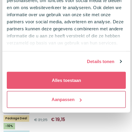
personaliseren, om functies voor social media te bieden
prijs
prijs
was:
is:
en om ons websiteverkeer te analyseren. Ook delen we
€1,89.
€1,51.
informatie over uw gebruik van onze site met onze
partners voor social media, adverteren en analyse. Deze
Schneider Paint-it 020 Metallic Liner 8
partners kunnen deze gegevens combineren met andere
kleuren
informatie die u aan ze heeft verstrekt of die ze hebben
Schrijfbreedte 1-2 mm
verzameld op basis van uw gebruik van hun services.
Droogt snel
Details tonen
€
11,89
Alles toestaan
Pretty Notes & Flashcards Pastel
Aanpassen
Dreamteam voor toetsen
Pastel Papier & schrijfwaren
Oorspronkelijke
Huidige
Package Deal
€
19,15
€
21,25
prijs
prijs
was:
is:
-10%
€21,25.
€19,15.