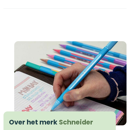
€15,29.
€10,00.
Over het merk
Schneider