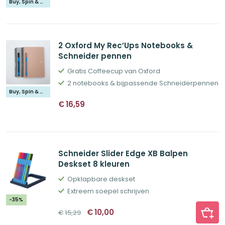
was:
is:
Buy, Spin & Win 🚙
€55,38.
€41,53.
2 Oxford My Rec’Ups Notebooks &
Schneider pennen
Gratis Coffeecup van Oxford
2 notebooks & bijpassende Schneiderpennen
Buy, Spin & Win 🚙
€
16,59
Schneider Slider Edge XB Balpen
Deskset 8 kleuren
Opklapbare deskset
Extreem soepel schrijven
-35%
Oorspronkelijke
Huidige
€
10,00
€
15,29
prijs
prijs
was:
is: