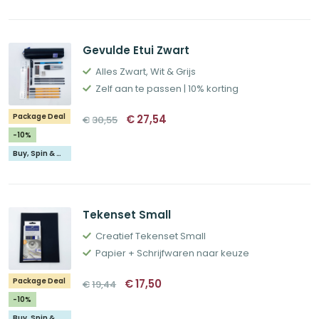
Gevulde Etui Zwart
Alles Zwart, Wit & Grijs
Zelf aan te passen | 10% korting
Oorspronkelijke
Huidige
Package Deal
€
27,54
€
30,55
prijs
prijs
was:
is:
-10%
€30,55.
€27,54.
Buy, Spin & Win 🚙
Tekenset Small
Creatief Tekenset Small
Papier + Schrijfwaren naar keuze
Oorspronkelijke
Huidige
Package Deal
€
17,50
€
19,44
prijs
prijs
was:
is:
-10%
€19,44.
€17,50.
Buy, Spin & Win 🚙