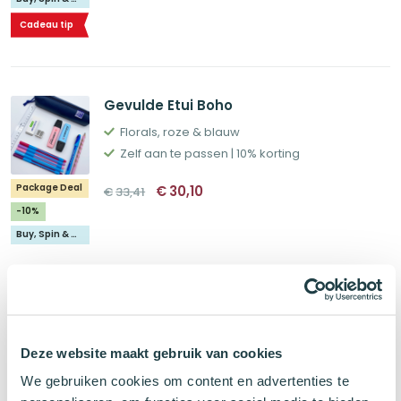
Cadeau tip
Gevulde Etui Boho
Florals, roze & blauw
Zelf aan te passen | 10% korting
Oorspronkelijke
Huidige
Package Deal
€
30,10
€
33,41
prijs
prijs
was:
is:
-10%
€33,41.
€30,10.
Buy, Spin & Win 🚙
Schneider Slider Edge XB Balpen Roze
Veegvast dankzij Viscoglide®-Technologie
Deze website maakt gebruik van cookies
Schrijfkleur roze
We gebruiken cookies om content en advertenties te
Oorspronkelijke
Huidige
-20%
€
1,51
€
1,89