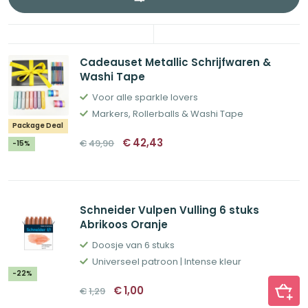
Cadeauset Metallic Schrijfwaren &
Washi Tape
Voor alle sparkle lovers
Markers, Rollerballs & Washi Tape
Package Deal
Oorspronkelijke
Huidige
€
42,43
€
49,90
-15%
prijs
prijs
was:
is:
€49,90.
€42,43.
Schneider Vulpen Vulling 6 stuks
Abrikoos Oranje
Doosje van 6 stuks
Universeel patroon | Intense kleur
-22%
Oorspronkelijke
Huidige
€
1,00
€
1,29
prijs
prijs
was:
is: