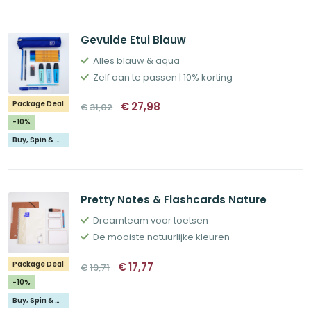
Gevulde Etui Blauw
Alles blauw & aqua
Zelf aan te passen | 10% korting
Oorspronkelijke
Huidige
Package Deal
€
27,98
€
31,02
prijs
prijs
was:
is:
-10%
€31,02.
€27,98.
Buy, Spin & Win 🚙
Pretty Notes & Flashcards Nature
Dreamteam voor toetsen
De mooiste natuurlijke kleuren
Oorspronkelijke
Huidige
Package Deal
€
17,77
€
19,71
prijs
prijs
was:
is:
-10%
€19,71.
€17,77.
Buy, Spin & Win 🚙