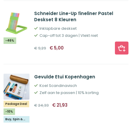
Schneider Line-Up fineliner Pastel
Deskset 8 Kleuren
Inklapbare deskset
Cap-off tot 3 dagen | Vlekt niet
-46%
Oorspronkelijke
Huidige
€
5,00
€
9,29
prijs
prijs
was:
is:
€9,29.
€5,00.
Gevulde Etui Kopenhagen
Koel Scandinavisch
Zelf aan te passen | 10% korting
Oorspronkelijke
Huidige
Package Deal
€
21,93
€
24,33
prijs
prijs
was:
is:
-10%
€24,33.
€21,93.
Buy, Spin & Win 🚙