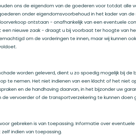
ouden ons de eigendom van de goederen voor totdat alle v
de goederen onder eigendomsvoorbehoud in het kader van de 
 doorverkoop ontstaan - onafhankelijk van een eventuele c
n nieuwe zaak - draagt u bij voorbaat ter hoogte van het
 gemachtigd om de vorderingen te innen, maar wij kunnen ook
voldoet.
schade worden geleverd, dient u zo spoedig mogelijk bij de
 op te nemen. Het niet indienen van een klacht of het nie
praken en de handhaving daarvan, in het bijzonder uw garan
 de vervoerder of de transportverzekering te kunnen doen 
d voor gebreken is van toepassing. Informatie over eventuel
 zelf indien van toepassing.