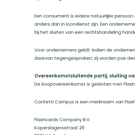
Een consument is iedere natuurlijke persoon
anders dan in loondienst zijn. Een ondernem
bij het sluiten van een rechtshandeling hande
Voor ondernemers geldt: Indien de ondernem
daarvan tegengesproken; zij worden pas deel
Overeenkomstsluitende partij, sluiting va
De koopovereenkomst is gesloten met Flas
Confetti Campus is een merknaam van Flas
Flashcards Company B.V.
Koperslagersstraat 29