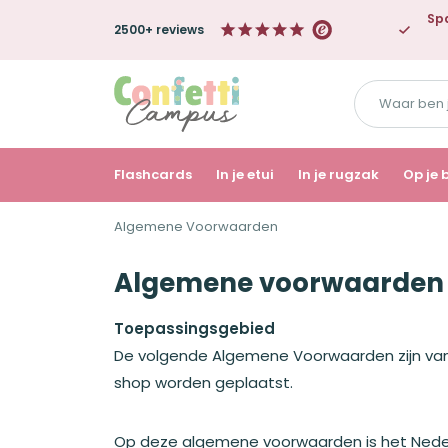
Spa
2500+ reviews
Waar
ben
je
naar
Flashcards
In je etui
In je rugzak
Op je 
op
Algemene Voorwaarden
zoek?
Algemene voorwaarden
Toepassingsgebied
De volgende Algemene Voorwaarden zijn van 
shop worden geplaatst.
Op deze algemene voorwaarden is het Neder