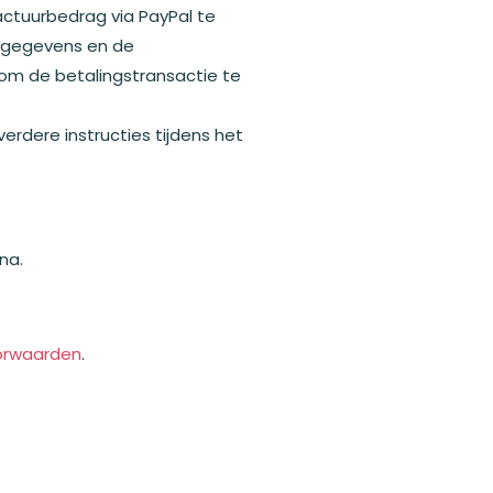
actuurbedrag via PayPal te
gsgegevens en de
 om de betalingstransactie te
erdere instructies tijdens het
rna.
orwaarden
.