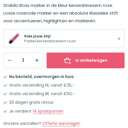
Stabilo Boss marker in de kleur kersenbloesem roze.
Losse rozerode marker en een absolute klassieke stift
voor accentueren, highlighten en markeren.
Kies jouw stijl
Pastel kersenbloesem roze
In winkelwagen
STABILO
BOSS
Nu besteld, overmorgen in huis
ORIGINAL
Gratis verzending NL vanaf €25,-
Markeerstift
Gratis verzending BE vanaf €50,-
Enkele
30 dagen gratis retour
Stift
Pastel
Je verdient
14
spaarpunten
kersenbloesem
Grotere aantallen?
Offerte aanvragen
roze