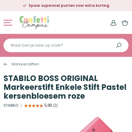
Spaar supersnel punten voor extra korting
Waar
ben
je
Markeerstiften
naar
op
STABILO BOSS ORIGINAL
zoek?
Markeerstift Enkele Stift Pastel
kersenbloesem roze
STABILO