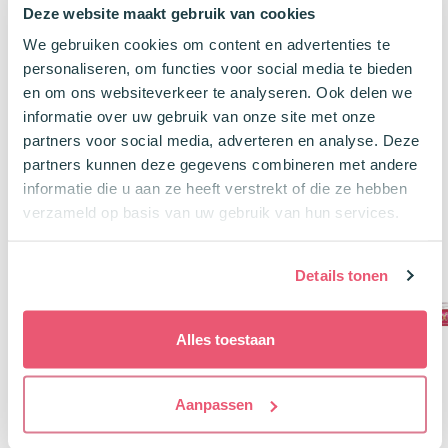
2 lijndiktes: 2 + 5 mm
was:
is:
Deze website maakt gebruik van cookies
€9,29.
€8,38.
We gebruiken cookies om content en advertenties te
€
5,49
personaliseren, om functies voor social media te bieden
en om ons websiteverkeer te analyseren. Ook delen we
informatie over uw gebruik van onze site met onze
partners voor social media, adverteren en analyse. Deze
Klanten kochten ook
partners kunnen deze gegevens combineren met andere
informatie die u aan ze heeft verstrekt of die ze hebben
verzameld op basis van uw gebruik van hun services.
Package Deal
-10%
Details tonen
Alles toestaan
Aanpassen