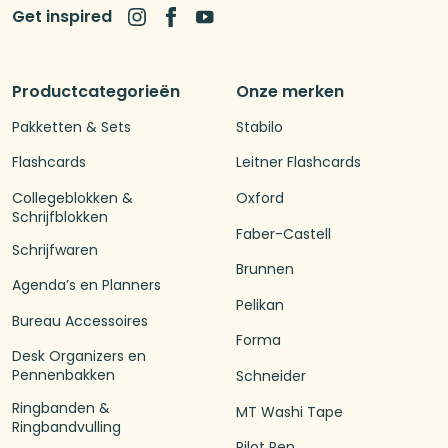
Get inspired
Productcategorieën
Onze merken
Pakketten & Sets
Stabilo
Flashcards
Leitner Flashcards
Collegeblokken &
Oxford
Schrijfblokken
Faber-Castell
Schrijfwaren
Brunnen
Agenda’s en Planners
Pelikan
Bureau Accessoires
Forma
Desk Organizers en
Pennenbakken
Schneider
Ringbanden &
MT Washi Tape
Ringbandvulling
Pilot Pen