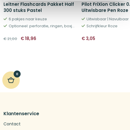
Leitner Flashcards Pakket Half
Pilot FriXion Clicker 0
300 stuks Pastel
Uitwisbare Pen Roze
6 pakjes naar keuze
Uitwisbaar | Navulbaar
Optioneel: perforatie, ringen, boxjes en meer
Schrijfkleur Roze
Oorspronkelijke
Huidige
€
18,96
€
3,05
€
21,00
prijs
prijs
was:
is:
€21,00.
€18,96.
0
Klantenservice
Contact