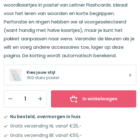
€21,00.
€18,96.
woordkaartjes in pastel van Leitner Flashcards. Ideaal
voor het leren van woorden en korte begrippen.
Perforatie en ringen hebben we al voorgeselecteerd
(want handig met halve kaartjes), maar je kunt het
pakket aanpassen naar wens. Verander de kleuren als je
wilt en voeg andere accessoires toe, lager op deze
pagina. De korting wordt automatisch berekend.
Kies jouw stijl
300 stuks pastel
In winkelwagen
Leitner
Flashcards
Nu besteld, overmorgen in huis
Pakket
Gratis verzending NL vanaf €25,-
Half
Gratis verzending BE vanaf €50,-
300