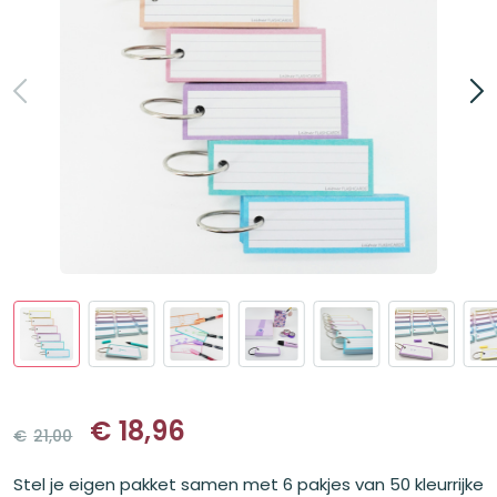
€
18,96
€
21,00
Oorspronkelijke
Huidige
prijs
prijs
Stel je eigen pakket samen met 6 pakjes van 50 kleurrijke
was:
is: