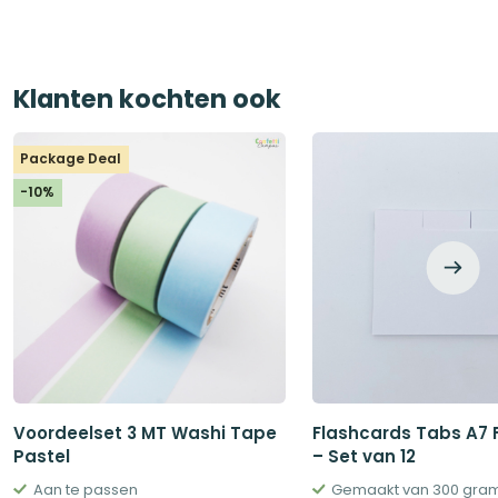
€55,00.
€27,60.
Klanten kochten ook
Package Deal
-10%
Voordeelset 3 MT Washi Tape
Flashcards Tabs A7
Pastel
– Set van 12
Aan te passen