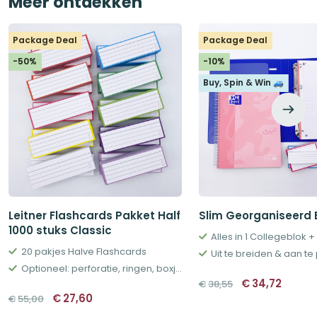
Meer ontdekken
Package Deal
Package Deal
-50%
-10%
Buy, Spin & Win 🚙
Leitner Flashcards Pakket Half
Slim Georganiseerd
1000 stuks Classic
20 pakjes Halve Flashcards
Uit te breiden & aan t
Optioneel: perforatie, ringen, boxjes en meer
Oorspronkeli
Huidi
€
34,72
€
38,55
prijs
prijs
Oorspronkelijke
Huidige
€
27,60
€
55,00
was:
is:
prijs
prijs
€38,55.
€34,72
was:
is: