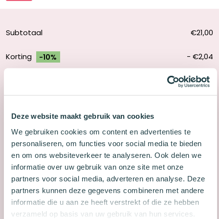
Subtotaal
€21,00
Korting
-
€2,04
-10%
Totaal
€18,96
In winkelwagen
Deze website maakt gebruik van cookies
Leitner
We gebruiken cookies om content en advertenties te
Flashcards
Nu besteld, overmorgen in huis
personaliseren, om functies voor social media te bieden
Pakket
en om ons websiteverkeer te analyseren. Ook delen we
Gratis verzending NL vanaf €25,-
Half
informatie over uw gebruik van onze site met onze
Gratis verzending BE vanaf €50,-
300
partners voor social media, adverteren en analyse. Deze
30 dagen gratis retour
stuks
partners kunnen deze gegevens combineren met andere
Pastel
Je verdient
190
spaarpunten
informatie die u aan ze heeft verstrekt of die ze hebben
aantal
verzameld op basis van uw gebruik van hun services.