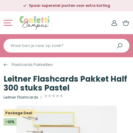
Spaar supersnel punten voor extra korting
Waar
ben
je
Flashcards Pakketten
naar
op
Leitner Flashcards Pakket Half
zoek?
300 stuks Pastel
Leitner Flashcards
Package Deal
-10%