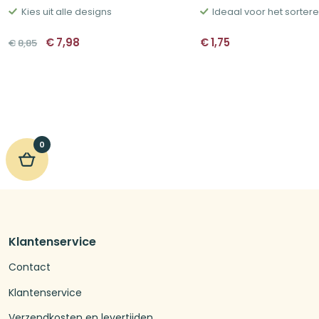
Kies uit alle designs
Oorspronkelijke
Huidige
€
7,98
€
1,75
€
8,85
prijs
prijs
was:
is:
€8,85.
€7,98.
0
Klantenservice
Contact
Klantenservice
Verzendkosten en levertijden