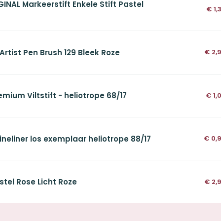
NAL Markeerstift Enkele Stift Pastel
€
1,
 Artist Pen Brush 129 Bleek Roze
€
2,
mium Viltstift - heliotrope 68/17
€
1,
ineliner los exemplaar heliotrope 88/17
€
0,
tel Rose Licht Roze
€
2,