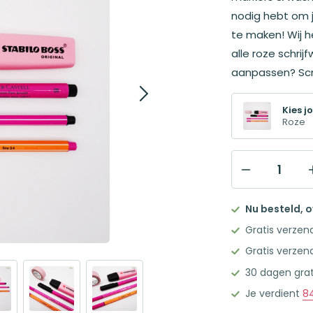
nodig hebt om j
te maken! Wij 
alle roze schrij
aanpassen? Scr
Kies jo
Roze
Pennenset
Roze
Nu besteld, 
aantal
Gratis verzen
Gratis verzen
30 dagen grat
Je verdient
8