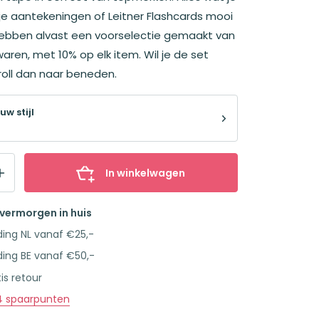
e aantekeningen of Leitner Flashcards mooi
hebben alvast een voorselectie gemaakt van
fwaren, met 10% op elk item. Wil je de set
oll dan naar beneden.
uw stijl
In winkelwagen
overmorgen in huis
ding NL vanaf €25,-
ding BE vanaf €50,-
is retour
4
spaarpunten