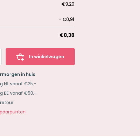
€9,29
-
€0,91
€8,38
In winkelwagen
ermorgen in huis
ng NL vanaf €25,-
ng BE vanaf €50,-
 retour
paarpunten