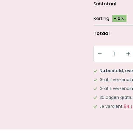
Subtotaal
Korting
-10%
Totaal
Pennenset
Roze
Nu besteld, ov
aantal
Gratis verzendi
Gratis verzendi
30 dagen gratis
Je verdient
84
s