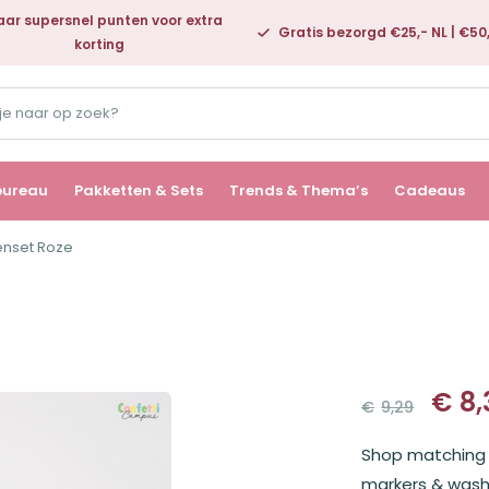
ar supersnel punten voor extra
Gratis bezorgd €25,- NL | €50
korting
bureau
Pakketten & Sets
Trends & Thema’s
Cadeaus
nset Roze
€
8,
€
9,29
Oorspronk
Huidige
prijs
prijs
Shop matching g
was:
is:
€9,29.
€8,38.
markers & washi