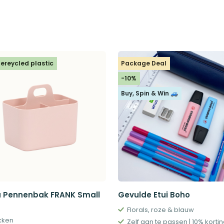
ereycled plastic
Package Deal
-10%
Buy, Spin & Win 🚙
 Pennenbak FRANK Small
Gevulde Etui Boho
Florals, roze & blauw
kken
Zelf aan te passen | 10% korti