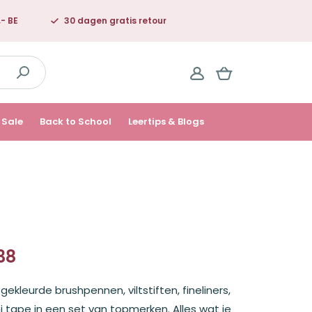
,- BE
30 dagen gratis retour
Sale
Back to School
Leertips & Blogs
38
elijke
ekleurde brushpennen, viltstiften, fineliners,
 tape in een set van topmerken. Alles wat je