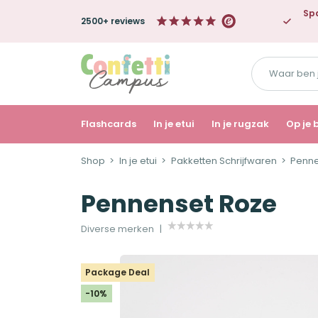
Spa
2500+ reviews
Waar
ben
je
naar
Flashcards
In je etui
In je rugzak
Op je 
op
Shop
In je etui
Pakketten Schrijfwaren
Penne
zoek?
Pennenset Roze
Diverse merken
Package Deal
-10%