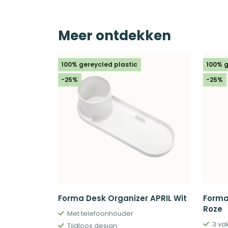
Meer ontdekken
100% gereycled plastic
100% g
-25%
-25%
Forma Desk Organizer APRIL Wit
Forma
Roze
Met telefoonhouder
3 va
Tijdloos design