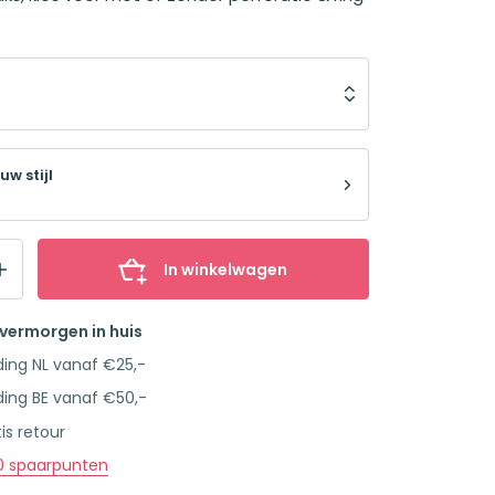
uw stijl
In winkelwagen
overmorgen in huis
ding NL vanaf €25,-
ding BE vanaf €50,-
is retour
0
spaarpunten