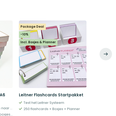
Package Deal
Package Dea
-10%
-10%
Incl. Boxjes & Planner
 A6
Leitner Flashcards Startpakket
Mix & Match
Flashcards
Test het Leitner Systeem
6 pakjes A6 Dotted Flashcards naar keuze
250 flashcards + Boxjes + Planner
Optioneel: perforatie, ringen, boxjes en meer