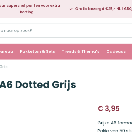
ar supersnel punten voor extra
Gratis bezorgd €25,- NL | €50
korting
bureau
Pakketten & Sets
Trends & Thema’s
Cadeaus
Grijs
A6 Dotted Grijs
€
3,95
Grijze A6 forma
Pakje van 50 stu