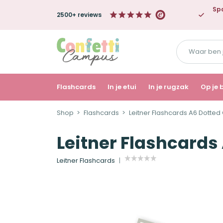
Spa
2500+ reviews
Waar
ben
je
naar
Flashcards
In je etui
In je rugzak
Op je 
op
Shop
Flashcards
Leitner Flashcards A6 Dotted 
zoek?
Leitner Flashcards 
Leitner Flashcards