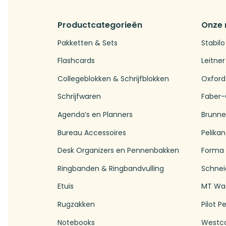
Productcategorieën
Onze
Pakketten & Sets
Stabilo
Flashcards
Leitner
Collegeblokken & Schrijfblokken
Oxford
Schrijfwaren
Faber-
Agenda’s en Planners
Brunn
Bureau Accessoires
Pelikan
Desk Organizers en Pennenbakken
Forma
Ringbanden & Ringbandvulling
Schnei
Etuis
MT Wa
Rugzakken
Pilot P
Notebooks
Westc