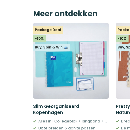
Meer ontdekken
Package Deal
Packa
-10%
-10%
Buy, Spin & Win 🚙
Buy, S
Slim Georganiseerd
Prett
Kopenhagen
Natur
Alles in 1 Collegeblok + Ringband + Tabs
Drea
Uit te breiden & aan te passen
De m