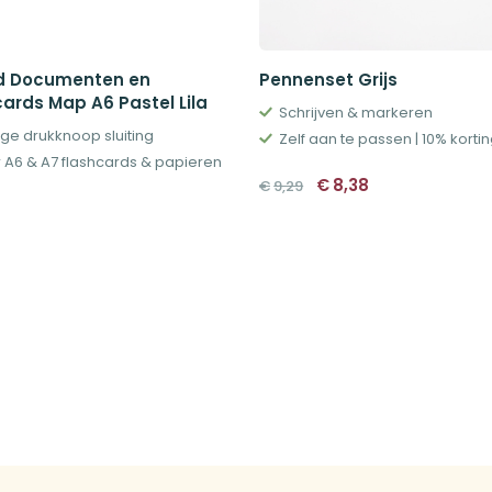
d Documenten en
Pennenset Grijs
cards Map A6 Pastel Lila
Schrijven & markeren
ige drukknoop sluiting
Zelf aan te passen | 10% korti
 A6 & A7 flashcards & papieren
Oorspronkelijke
Huidige
€
8,38
€
9,29
prijs
prijs
was:
is:
€9,29.
€8,38.