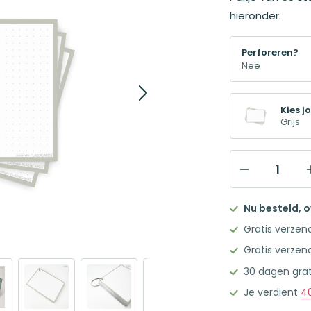
hieronder.
Perforeren?
Kies jo
Grijs
Leitner
Flashcards
Nu besteld, 
A6
Gratis verzen
Dotted
Gratis verzen
Grijs
30 dagen grat
aantal
Je verdient
4