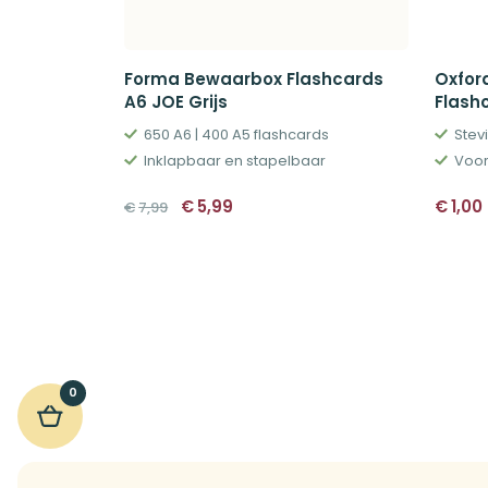
Forma Bewaarbox Flashcards
Oxfor
A6 JOE Grijs
Flash
650 A6 | 400 A5 flashcards
Stev
Inklapbaar en stapelbaar
Voor
Oorspronkelijke
Huidige
€
5,99
€
1,00
€
7,99
prijs
prijs
was:
is:
€7,99.
€5,99.
0