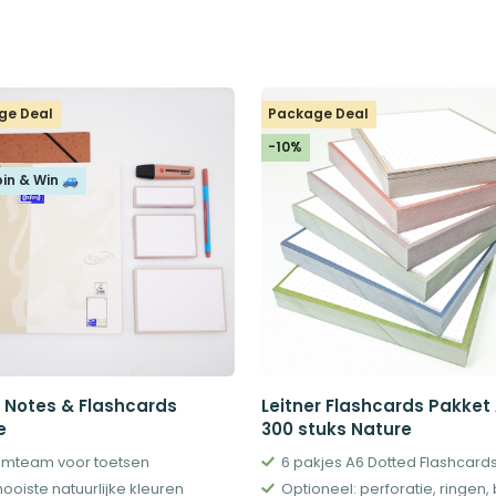
ge Deal
Package Deal
-10%
pin & Win 🚙
y Notes & Flashcards
Leitner Flashcards Pakket
e
300 stuks Nature
mteam voor toetsen
ooiste natuurlijke kleuren