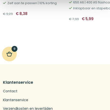
650 A6 | 400 A5 flashc
Zelf aan te passen | 10% korting
Inklapbaar en stapelb
Oorspronkelijke
Huidige
€
8,38
€
9,29
prijs
prijs
Oorspronkelij
Huidige
€
5,99
€
7,99
was:
is:
prijs
prijs
€9,29.
€8,38.
was:
is:
€7,99.
€5,99.
0
Klantenservice
Contact
Klantenservice
Verzendkosten en levertijden