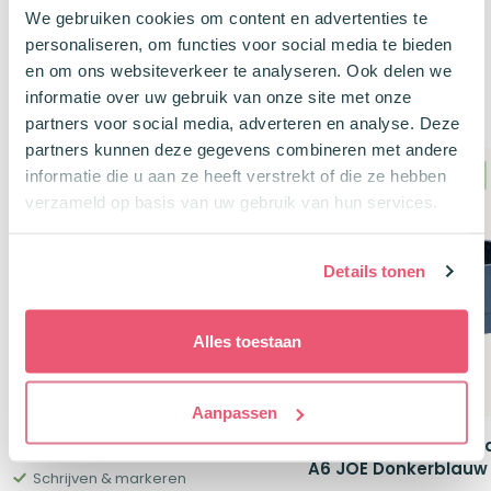
was:
is:
was:
is:
We gebruiken cookies om content en advertenties te
€12,40.
€9,92.
€21,25.
€19,15.
personaliseren, om functies voor social media te bieden
en om ons websiteverkeer te analyseren. Ook delen we
informatie over uw gebruik van onze site met onze
Klanten kochten ook
partners voor social media, adverteren en analyse. Deze
partners kunnen deze gegevens combineren met andere
Package Deal
100% gereycled plastic
informatie die u aan ze heeft verstrekt of die ze hebben
verzameld op basis van uw gebruik van hun services.
-10%
-25%
Details tonen
Alles toestaan
Aanpassen
Pennenset Lichtblauw
Forma Bewaarbox Fl
A6 JOE Donkerblauw
Schrijven & markeren