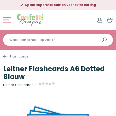
Spaar supersnel punten voor extra korting
Waar
ben
je
Flashcards
naar
op
Leitner Flashcards A6 Dotted
zoek?
Blauw
Leitner Flashcards