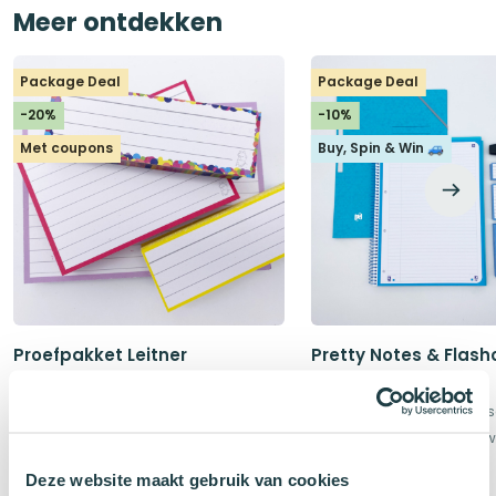
Meer ontdekken
Package Deal
Package Deal
-20%
-10%
Met coupons
Buy, Spin & Win 🚙
Proefpakket Leitner
Pretty Notes & Flash
Flashcards
Blauw
Proefpakket Leitner Flashcards
Dreamteam voor toet
4 pakjes naar keuze
Blauw Papier & schrijf
Oorspronkelijke
Huidige
Oorspronkelij
Huidige
Deze website maakt gebruik van cookies
€
9,92
€
19,15
€
12,40
€
21,25
prijs
prijs
prijs
prijs