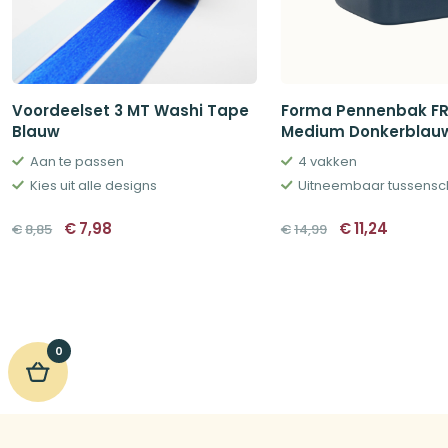
Voordeelset 3 MT Washi Tape
Forma Pennenbak F
Blauw
Medium Donkerblau
Aan te passen
4 vakken
Kies uit alle designs
Uitneembaar tussensc
Oorspronkelijke
Huidige
Oorspronkelij
Huidig
€
7,98
€
11,24
€
8,85
€
14,99
prijs
prijs
prijs
prijs
was:
is:
was:
is:
€8,85.
€7,98.
€14,99.
€11,24.
0