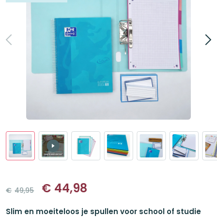
€
44,98
€
49,95
Oorspronkelijke
Huidige
prijs
prijs
Slim en moeiteloos je spullen voor school of studie
was:
is: