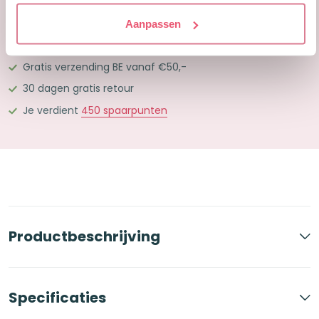
Georganiseerd
Nu besteld, overmorgen in huis
Aanpassen
Kopenhagen
Gratis verzending NL vanaf €25,-
aantal
Gratis verzending BE vanaf €50,-
30 dagen gratis retour
Je verdient
450
spaarpunten
Productbeschrijving
Specificaties