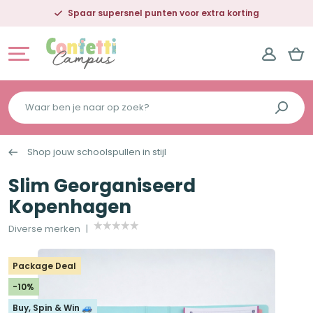
Spaar supersnel punten voor extra korting
Waar
ben
je
Shop jouw schoolspullen in stijl
naar
op
Slim Georganiseerd
zoek?
Kopenhagen
Diverse merken
Package Deal
-10%
Buy, Spin & Win 🚙