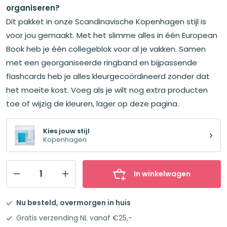
€49,95.
€44,98.
organiseren?
Dit pakket in onze Scandinavische Kopenhagen stijl is
voor jou gemaakt. Met het slimme alles in één European
Book heb je één collegeblok voor al je vakken. Samen
met een georganiseerde ringband en bijpassende
flashcards heb je alles kleurgecoördineerd zonder dat
het moeite kost. Voeg als je wilt nog extra producten
toe of wijzig de kleuren, lager op deze pagina.
Kies jouw stijl
Kopenhagen
In winkelwagen
Slim
Georganiseerd
Nu besteld, overmorgen in huis
Kopenhagen
Gratis verzending NL vanaf €25,-
aantal