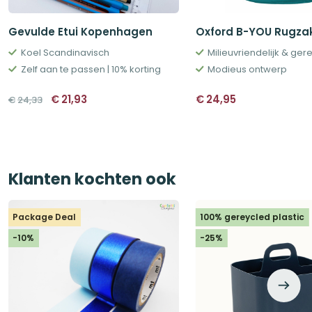
Gevulde Etui Kopenhagen
Oxford B-YOU Rugzak
Koel Scandinavisch
Zelf aan te passen | 10% korting
Modieus ontwerp
Oorspronkelijke
Huidige
€
21,93
€
24,95
€
24,33
prijs
prijs
was:
is:
€24,33.
€21,93.
Klanten kochten ook
Package Deal
100% gereycled plastic
-10%
-25%