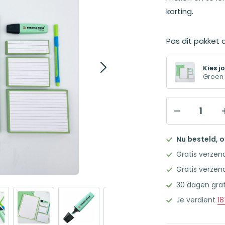
korting.
Pas dit pakket a
Kies jo
Groen
Pretty
Notes
Nu besteld, 
&
Gratis verzen
Flashcards
Gratis verzen
Groen
30 dagen grat
aantal
Je verdient
18