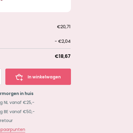
€20,71
-
€2,04
€18,67
In winkelwagen
ermorgen in huis
ng NL vanaf €25,-
ng BE vanaf €50,-
 retour
paarpunten