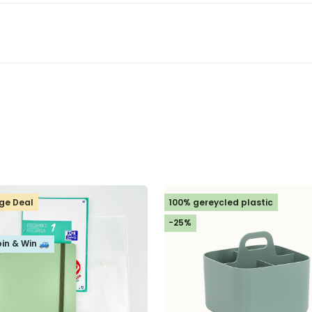
ge Deal
100% gereycled plastic
-25%
pin & Win 🚙