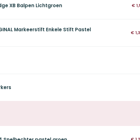
Edge XB Balpen Lichtgroen
€
1,
NAL Markeerstift Enkele Stift Pastel
€
1,
rkers
A4 Snelhechter pastel groen
€
1,