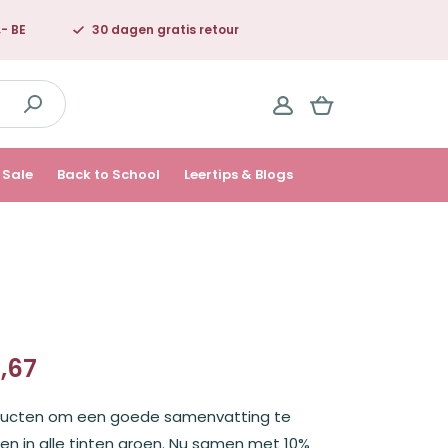
,- BE
30 dagen gratis retour
Sale
Back to School
Leertips & Blogs
8,67
elijke
ducten om een goede samenvatting te
en in alle tinten groen. Nu samen met 10%