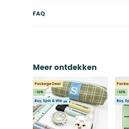
FAQ
Meer ontdekken
Package Deal
Packa
-10%
-10%
Buy, Spin & Win 🚙
Buy, S