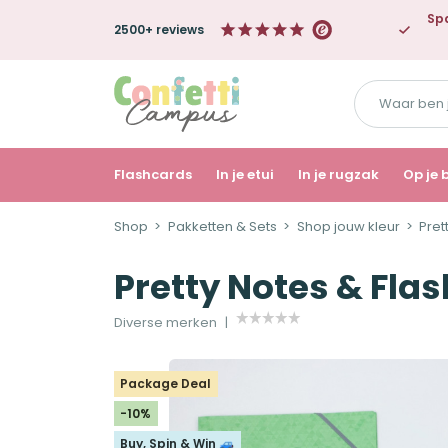
Spa
2500+ reviews
Waar
ben
je
naar
Flashcards
In je etui
In je rugzak
Op je 
op
Shop
Pakketten & Sets
Shop jouw kleur
Pret
zoek?
Pretty Notes & Fla
Diverse merken
Package Deal
-10%
Buy, Spin & Win 🚙