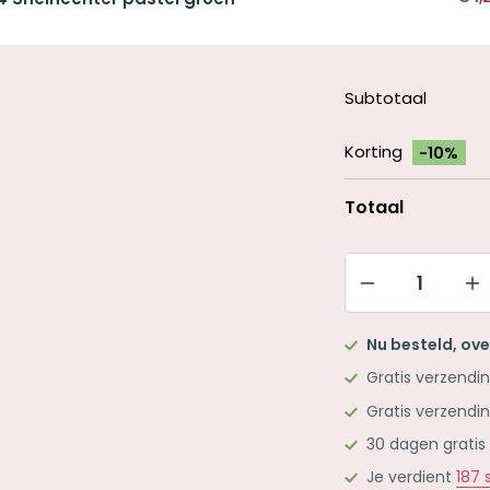
Subtotaal
Korting
-10%
Totaal
Pretty
Notes
Nu besteld, ov
&
Gratis verzendi
Flashcards
Gratis verzendi
Groen
30 dagen gratis
aantal
Je verdient
187
s