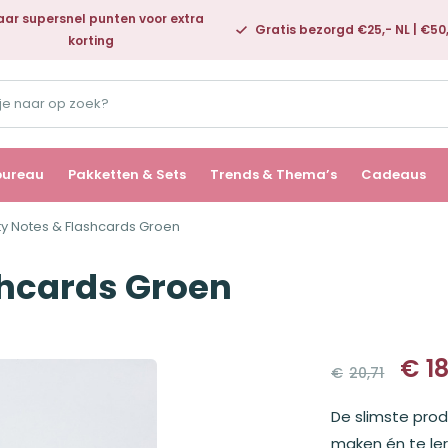
ar supersnel punten voor extra
Gratis bezorgd €25,- NL | €50
korting
bureau
Pakketten & Sets
Trends & Thema’s
Cadeaus
ty Notes & Flashcards Groen
shcards Groen
€
1
€
20,71
Oorspronk
Huidige
prijs
prijs
De slimste pro
was:
is:
€20,71.
€18,67.
maken én te ler