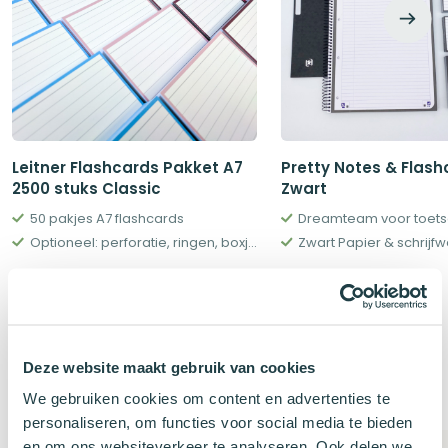
Leitner Flashcards Pakket A7
Pretty Notes & Flash
2500 stuks Classic
Zwart
50 pakjes A7 flashcards
Dreamteam voor toet
Optioneel: perforatie, ringen, boxjes en meer
Zwart Papier & schrijf
Oorspronkelijke
Huidige
Oorspronkelij
Huidige
€
88,50
€
19,12
€
147,50
€
21,22
prijs
prijs
prijs
prijs
was:
is:
was:
is:
€147,50.
€88,50.
€21,22.
€19,12.
Deze website maakt gebruik van cookies
Klanten kochten ook
We gebruiken cookies om content en advertenties te
personaliseren, om functies voor social media te bieden
en om ons websiteverkeer te analyseren. Ook delen we