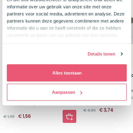
-20%
-25%
informatie over uw gebruik van onze site met onze
partners voor social media, adverteren en analyse. Deze
partners kunnen deze gegevens combineren met andere
informatie die u aan ze heeft verstrekt of die ze hebben
verzameld op basis van uw gebruik van hun services.
Details tonen
Alles toestaan
STABILO swing cool
Forma Bewaarbox Fl
NatureCOLORS markeerstift
A7 JOE Grijs
Warm Grijs
400 A7 | 300 A6 flashca
Aanpassen
Puntbreedte 1 & 4 mm
Inklapbaar en stapelb
Met clip & dop
Oorspronkelij
Huidige
€
3,74
€
4,99
prijs
prijs
Oorspronkelijke
Huidige
€
1,56
€
1,95
was:
is:
prijs
prijs
€4,99.
€3,74.
was:
is:
€1,95.
€1,56.