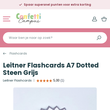
Spaar supersnel punten voor extra korting
Waar
ben
je
Flashcards
naar
op
Leitner Flashcards A7 Dotted
zoek?
Steen Grijs
Leitner Flashcards