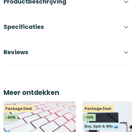
Productbeschrijving
Specificaties
Reviews
Meer ontdekken
Package Deal
Package Deal
-40%
-10%
Buy, Spin & Win 🚙