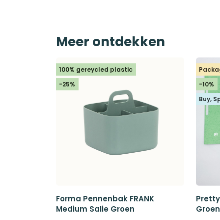
Meer ontdekken
100% gereycled plastic
Packa
-25%
-10%
Buy, S
Forma Pennenbak FRANK
Prett
Medium Salie Groen
Groen