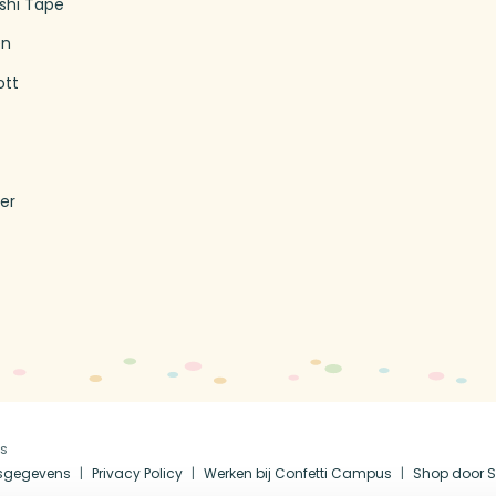
shi Tape
en
ott
T
er
us
fsgegevens
Privacy Policy
Werken bij Confetti Campus
Shop door S