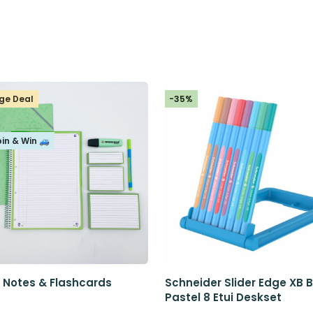
ge Deal
-35%
pin & Win 🚙
y Notes & Flashcards
Schneider Slider Edge XB 
Pastel 8 Etui Deskset