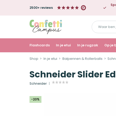
Spa
2500+ reviews
Waar
ben
je
naar
Flashcards
In je etui
In je rugzak
Op je 
op
Shop
In je etui
Balpennen & Rollerballs
Schn
zoek?
Schneider Slider E
Schneider
-20%