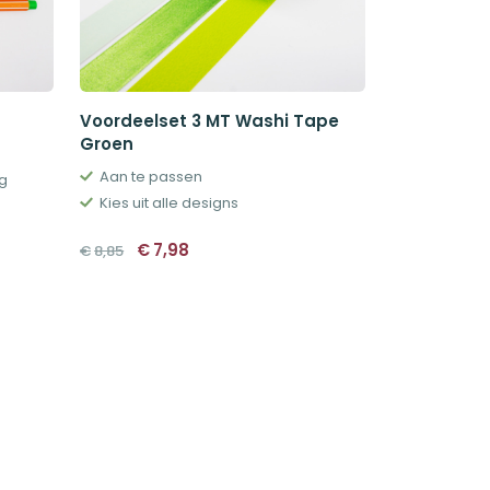
Voordeelset 3 MT Washi Tape
Oxford A4+
Groen
Hardcover 
Groen
Aan te passen
ng
5 Gekleurd
Kies uit alle designs
Kartonnen
Oorspronkelijke
Huidige
€
7,98
€
8,85
prijs
prijs
€
9,95
was:
is:
€8,85.
€7,98.