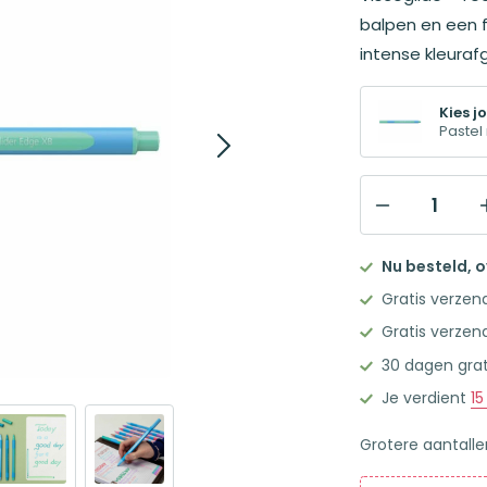
balpen en een fi
intense kleurafg
Kies jo
Pastel
Schneider
Slider
Nu besteld, 
Edge
Gratis verzen
XB
Gratis verzen
Balpen
30 dagen grat
Pastel
Mint
Je verdient
15
aantal
Grotere aantall