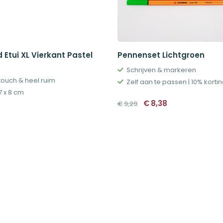
 Etui XL Vierkant Pastel
Pennenset Lichtgroen
Schrijven & markeren
 touch & heel ruim
Zelf aan te passen | 10% korti
7 x 8 cm
Oorspronkelijke
Huidige
€
8,38
€
9,29
prijs
prijs
was:
is:
€9,29.
€8,38.