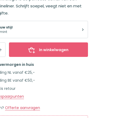
neliner. Schrijft soepel, veegt niet en met
ifte.
uw stijl
 mint
In winkelwagen
overmorgen in huis
ding NL vanaf €25,-
ding BE vanaf €50,-
is retour
spaarpunten
en?
Offerte aanvragen