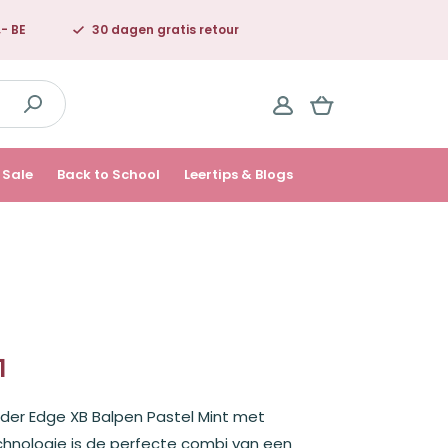
,- BE
30 dagen gratis retour
Sale
Back to School
Leertips & Blogs
1
elijke
ider Edge XB Balpen Pastel Mint met
chnologie is de perfecte combi van een