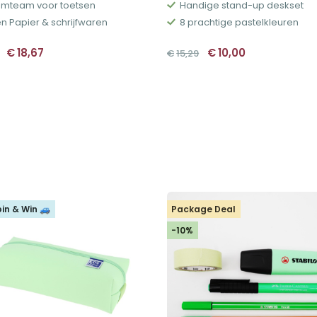
mteam voor toetsen
Handige stand-up deskset
n Papier & schrijfwaren
8 prachtige pastelkleuren
Oorspronkelijke
Huidige
Oorspronkelijke
Huidige
€
18,67
€
10,00
€
15,29
prijs
prijs
prijs
prijs
was:
is:
was:
is:
€20,71.
€18,67.
€15,29.
€10,00.
pin & Win 🚙
Package Deal
-10%