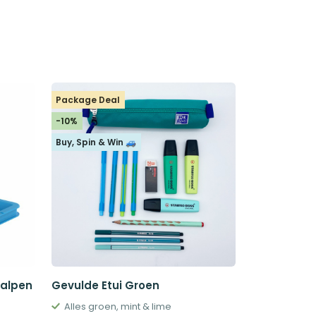
Package Deal
-10%
Buy, Spin & Win 🚙
Balpen
Gevulde Etui Groen
Alles groen, mint & lime