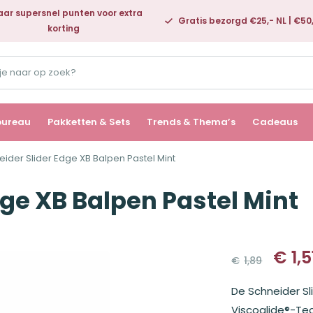
ar supersnel punten voor extra
Gratis bezorgd €25,- NL | €50
korting
bureau
Pakketten & Sets
Trends & Thema’s
Cadeaus
eider Slider Edge XB Balpen Pastel Mint
dge XB Balpen Pastel Mint
€
1,5
€
1,89
Oorspronk
Huidige
prijs
prijs
De Schneider Sl
was:
is:
€1,89.
€1,51.
Viscoglide®-Te