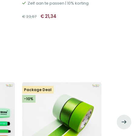
Zelf aan te passen | 10% korting
Oorspronkelijke
Huidige
€
21,34
€
23,67
prijs
prijs
was:
is:
€23,67.
€21,34.
Package Deal
Buy, Spin & W
-10%