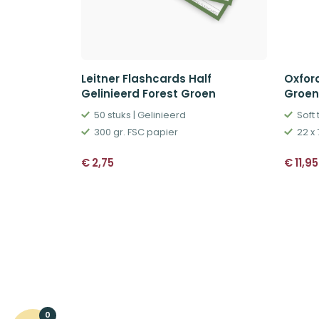
Leitner Flashcards Half
Oxford
Gelinieerd Forest Groen
Groen
50 stuks | Gelinieerd
Soft
300 gr. FSC papier
22 x 
€
2,75
€
11,95
0