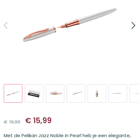
€
15,99
€
19,99
Oorspronkelijke
Huidige
prijs
prijs
Met de Pelikan Jazz Noble in Pearl heb je een elegante,
was:
is: