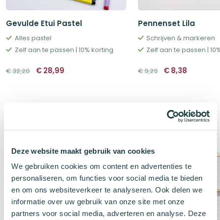
Gevulde Etui Pastel
Pennenset Lila
Alles pastel
Schrijven & markeren
Zelf aan te passen | 10% korting
Zelf aan te passen | 10
Oorspronkelijke
Huidige
Oorspronkelij
Huidige
€
28,99
€
8,38
€
32,20
€
9,29
prijs
prijs
prijs
prijs
was:
is:
was:
is:
€32,20.
€28,99.
€9,29.
€8,38.
Klanten kochten ook
Deze website maakt gebruik van cookies
Buy, Spin & Win 🚙
Package Deal
We gebruiken cookies om content en advertenties te
personaliseren, om functies voor social media te bieden
-10%
en om ons websiteverkeer te analyseren. Ook delen we
informatie over uw gebruik van onze site met onze
partners voor social media, adverteren en analyse. Deze