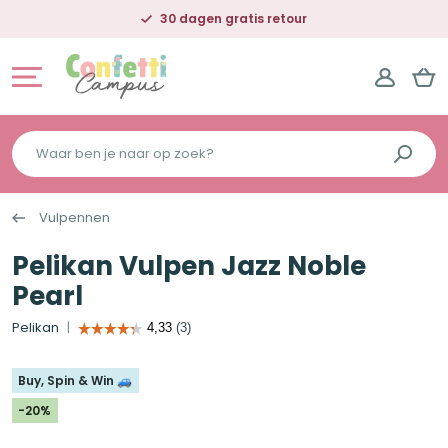
30 dagen gratis retour
Waar
ben
je
Vulpennen
naar
op
Pelikan Vulpen Jazz Noble
zoek?
Pearl
Pelikan
Buy, Spin & Win 🚙
-20%