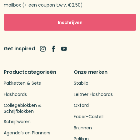
mailbox (+ een coupon t.w.v. €2,50)
Inschrijven
Get inspired
Productcategorieën
Onze merken
Pakketten & Sets
Stabilo
Flashcards
Leitner Flashcards
Collegeblokken &
Oxford
Schrijfblokken
Faber-Castell
Schrijfwaren
Brunnen
Agenda’s en Planners
Pelikan