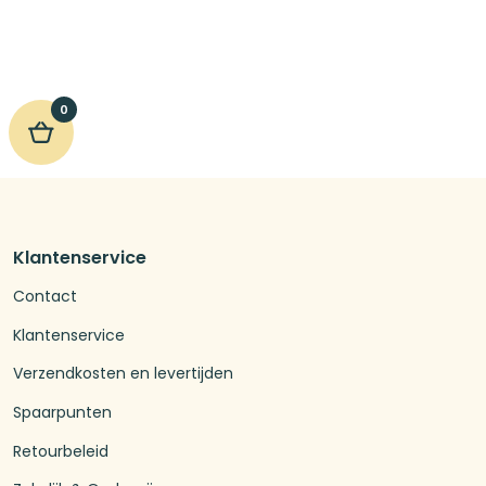
was:
is:
€8,85.
€7,98.
0
Klantenservice
Contact
Klantenservice
Verzendkosten en levertijden
Spaarpunten
Retourbeleid