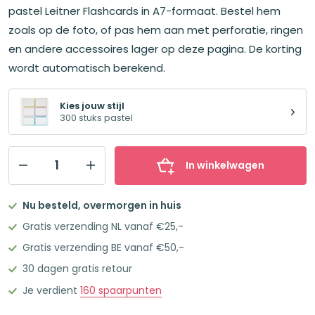
€17,70.
€15,96.
pastel Leitner Flashcards in A7-formaat. Bestel hem
zoals op de foto, of pas hem aan met perforatie, ringen
en andere accessoires lager op deze pagina. De korting
wordt automatisch berekend.
Kies jouw stijl
300 stuks pastel
In winkelwagen
Leitner
Flashcards
Nu besteld, overmorgen in huis
Pakket
Gratis verzending NL vanaf €25,-
A7
Gratis verzending BE vanaf €50,-
300
30 dagen gratis retour
stuks
Pastel
Je verdient
160
spaarpunten
aantal