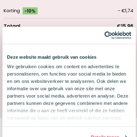
Korting
-
€1,74
-10%
Totaal
€15,96
In winkelwagen
Leitner
Deze website maakt gebruik van cookies
Flashcards
Nu besteld, overmorgen in huis
We gebruiken cookies om content en advertenties te
Pakket
Gratis verzending NL vanaf €25,-
personaliseren, om functies voor social media te bieden
A7
en om ons websiteverkeer te analyseren. Ook delen we
Gratis verzending BE vanaf €50,-
300
informatie over uw gebruik van onze site met onze
30 dagen gratis retour
stuks
partners voor social media, adverteren en analyse. Deze
Pastel
Je verdient
160
spaarpunten
partners kunnen deze gegevens combineren met andere
aantal
informatie die u aan ze heeft verstrekt of die ze hebben
verzameld op basis van uw gebruik van hun services.