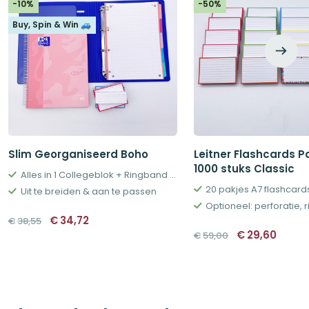
-10%
-50%
Buy, Spin & Win 🚙
Slim Georganiseerd Boho
Leitner Flashcards P
1000 stuks Classic
Alles in 1 Collegeblok + Ringband + Tabs
20 pakjes A7 flashcard
Uit te breiden & aan te passen
Oorspronkelijke
Huidige
€
34,72
€
38,55
prijs
prijs
Oorspronkeli
Huidi
€
29,60
€
59,00
was:
is:
prijs
prijs
€38,55.
€34,72.
was:
is:
€59,00.
€29,6