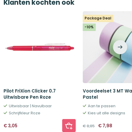
Klanten kochten ook
Package Deal
-10%
Pilot FriXion Clicker 0.7
Voordeelset 3 MT Wa
Uitwisbare Pen Roze
Pastel
Uitwisbaar | Navulbaar
Aan te passen
Schrijfkleur Roze
Kies uit alle designs
Oorspronkelij
Huidige
€
3,05
€
7,98
€
8,85
prijs
prijs