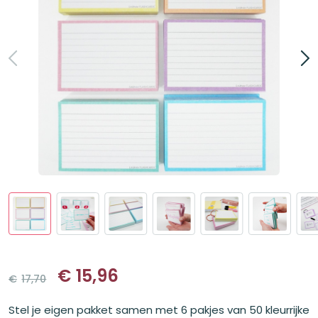
€
15,96
€
17,70
Oorspronkelijke
Huidige
prijs
prijs
Stel je eigen pakket samen met 6 pakjes van 50 kleurrijke
was:
is: