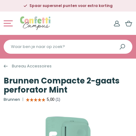
Spaar supersnel punten voor extra korting
Waar
ben
je
Bureau Accessoires
naar
op
Brunnen Compacte 2-gaats
zoek?
perforator Mint
Brunnen