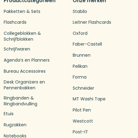
Productcategorieën
Onze merken
Pakketten & Sets
Stabilo
Flashcards
Leitner Flashcards
Collegeblokken &
Oxford
Schrijfblokken
Faber-Castell
Schrijfwaren
Brunnen
Agenda’s en Planners
Pelikan
Bureau Accessoires
Forma
Desk Organizers en
Pennenbakken
Schneider
Ringbanden &
MT Washi Tape
Ringbandvulling
Pilot Pen
Etuis
Westcott
Rugzakken
Post-IT
Notebooks