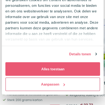
personaliseren, om functies voor social media te bieden
Klanten kochten ook
en om ons websiteverkeer te analyseren. Ook delen we
informatie over uw gebruik van onze site met onze
partners voor social media, adverteren en analyse. Deze
Buy, Spin & Win 🚙
Package Deal
partners kunnen deze gegevens combineren met andere
-10%
informatie die u aan ze heeft verstrekt of die ze hebben
Buy, Spin & Win 🚙
verzameld op basis van uw gebruik van hun services.
Details tonen
Alles toestaan
Oxford Scheidingsstroken Duo
Ringband met Vullin
Aanpassen
24×10 cm 60 stuks Oranje
Everything Green
Horizontaal & verticaal te gebruiken
Ringband, vulling & ac
Sterk 200 grams karton
Oorspronkeli
Huidi