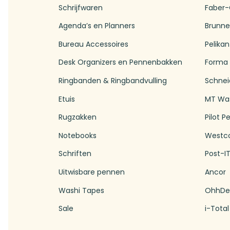
Schrijfwaren
Faber-
Agenda’s en Planners
Brunn
Bureau Accessoires
Pelikan
Desk Organizers en Pennenbakken
Forma
Ringbanden & Ringbandvulling
Schnei
Etuis
MT Wa
Rugzakken
Pilot P
Notebooks
Westc
Schriften
Post-I
Uitwisbare pennen
Ancor
Washi Tapes
OhhDe
Sale
i-Total