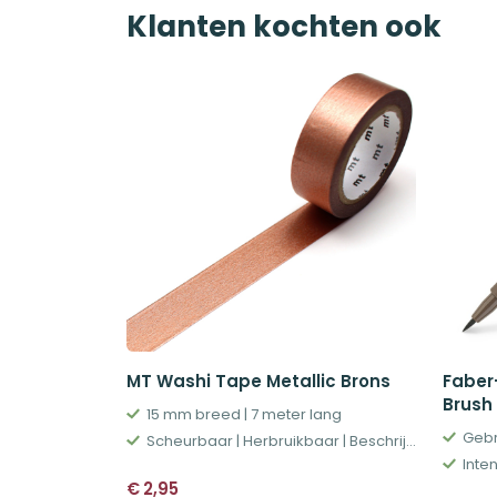
Klanten kochten ook
MT Washi Tape Metallic Brons
Faber-
Brush 
15 mm breed | 7 meter lang
Gebr
Scheurbaar | Herbruikbaar | Beschrijfbaar
Inte
€
2,95