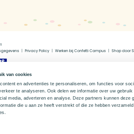
us
fsgegevens
Privacy Policy
Werken bij Confetti Campus
Shop door S
ik van cookies
ontent en advertenties te personaliseren, om functies voor soci
erkeer te analyseren. Ook delen we informatie over uw gebruik 
cial media, adverteren en analyse. Deze partners kunnen deze
ormatie die u aan ze heeft verstrekt of die ze hebben verzameld
es.
Choose your language
Nederlands
Deutsch
Français