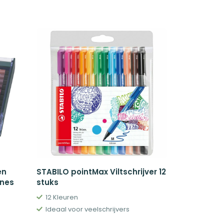
en
STABILO pointMax Viltschrijver 12
ones
stuks
12 Kleuren
Ideaal voor veelschrijvers