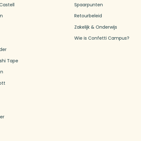
Castell
Spaarpunten
en
Retourbeleid
Zakelijk & Onderwijs
Wie is Confetti Campus?
der
shi Tape
en
ott
T
er