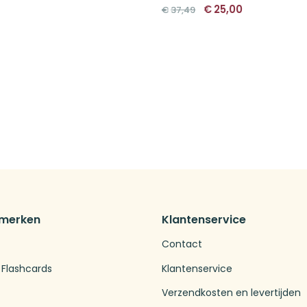
Oorspronkelijke
Huidige
€
25,00
€
37,49
prijs
prijs
was:
is:
€37,49.
€25,00.
 merken
Klantenservice
Contact
 Flashcards
Klantenservice
Verzendkosten en levertijden