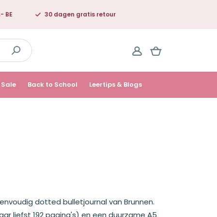
,- BE
30 dagen gratis retour
Sale
Back to School
Leertips & Blogs
 eenvoudig dotted bulletjournal van Brunnen.
maar liefst 192 pagina's) en een duurzame A5