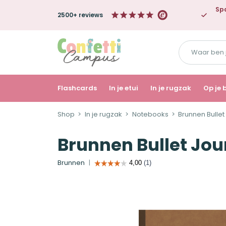
Spa
2500+ reviews
Waar
ben
je
naar
Flashcards
In je etui
In je rugzak
Op je 
op
Shop
In je rugzak
Notebooks
Brunnen Bullet
zoek?
Brunnen Bullet Jou
Brunnen