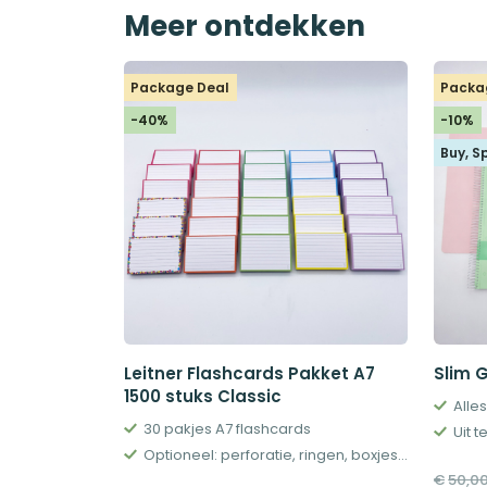
Meer ontdekken
Package Deal
Packa
-40%
-10%
Buy, S
Leitner Flashcards Pakket A7
Slim 
1500 stuks Classic
30 pakjes A7 flashcards
Uit 
Optioneel: perforatie, ringen, boxjes en meer
€
50,0