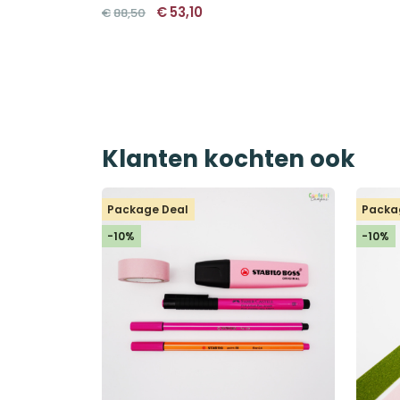
Oorspronkelijke
Huidige
€
53,10
€
88,50
prijs
prijs
was:
is:
€88,50.
€53,10.
Klanten kochten ook
Package Deal
Packa
-10%
-10%