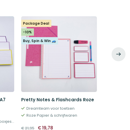
Package Deal
Package Dea
-10%
-50%
Buy, Spin & Win 🚙
 A7
Pretty Notes & Flashcards Roze
Leitner Fl
1000 stuks 
Dreamteam voor toetsen
20 pakjes 
Roze Papier & schrijfwaren
Optioneel: perforatie, ringen, boxjes en meer
Oorspronkelijke
Huidige
€
19,78
€
21,95