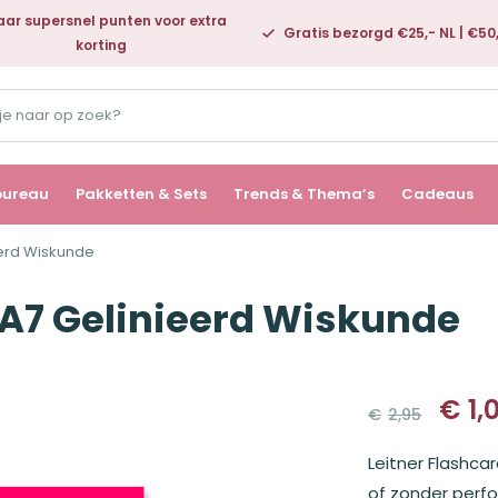
ar supersnel punten voor extra
Gratis bezorgd €25,- NL | €50
korting
bureau
Pakketten & Sets
Trends & Thema’s
Cadeaus
eerd Wiskunde
 A7 Gelinieerd Wiskunde
€
1,
€
2,95
Oorspronk
Huidige
prijs
prijs
Leitner Flashca
was:
is:
€2,95.
€1,00.
of zonder perfo