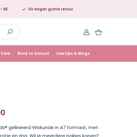
,- BE
30 dagen gratis retour
Sale
Back to School
Leertips & Blogs
00
elijke
rds® gelinieerd Wiskunde in A7 formaat, met
ratie en ring. Wil je meerdere pakjes kopen?