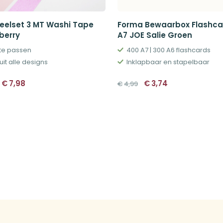
eelset 3 MT Washi Tape
Forma Bewaarbox Flashca
berry
A7 JOE Salie Groen
te passen
400 A7 | 300 A6 flashcards
uit alle designs
Inklapbaar en stapelbaar
Oorspronkelijke
Huidige
Oorspronkelijke
Huidige
€
7,98
€
3,74
€
4,99
prijs
prijs
prijs
prijs
was:
is:
was:
is:
€8,85.
€7,98.
€4,99.
€3,74.