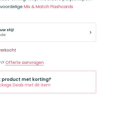
 voordelige
Mix & Match Flashcards
uw stijl
nde
tverkocht
en?
Offerte aanvragen
t product met korting?
ckage Deals met dit item