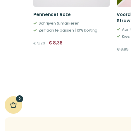
Pennenset Roze
Voord
Straw
Schrijven & markeren
Aan 
Zelf aan te passen | 10% korting
Kies 
Oorspronkelijke
Huidige
€
8,38
€
9,29
prijs
prijs
€
8,85
was:
is:
€9,29.
€8,38.
0