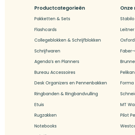
Productcategorieën
Onze
Pakketten & Sets
Stabilo
Flashcards
Leitner
Collegeblokken & Schrijfblokken
Oxford
Schrijfwaren
Faber-
Agenda’s en Planners
Brunn
Bureau Accessoires
Pelikan
Desk Organizers en Pennenbakken
Forma
Ringbanden & Ringbandvulling
Schnei
Etuis
MT Wa
Rugzakken
Pilot P
Notebooks
Westc