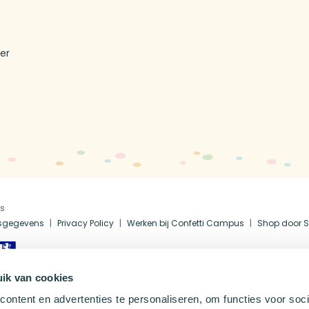
T
er
us
fsgegevens
Privacy Policy
Werken bij Confetti Campus
Shop door S
ik van cookies
ontent en advertenties te personaliseren, om functies voor soci