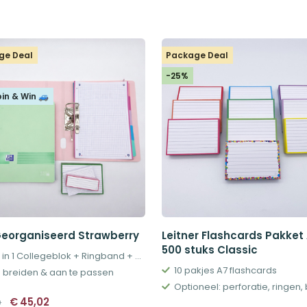
ge Deal
Package Deal
-25%
pin & Win 🚙
Georganiseerd Strawberry
Leitner Flashcards Pakket
500 stuks Classic
Alles in 1 Collegeblok + Ringband + Tabs
10 pakjes A7 flashcards
te breiden & aan te passen
Oorspronkelijke
Huidige
€
45,02
0