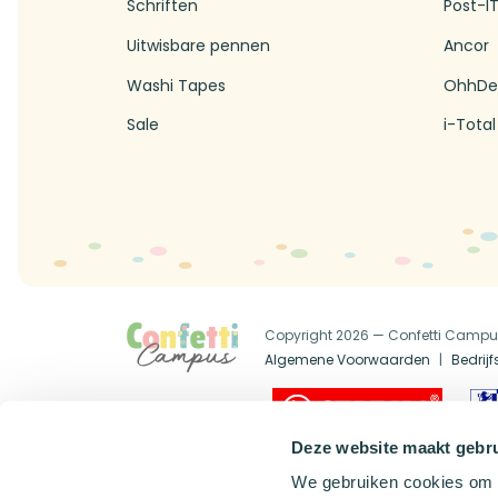
Schriften
Post-I
Uitwisbare pennen
Ancor
Washi Tapes
OhhDe
Sale
i-Total
Copyright 2026 — Confetti Camp
Algemene Voorwaarden
Bedrij
Official Dealer
Deze website maakt gebru
We gebruiken cookies om c