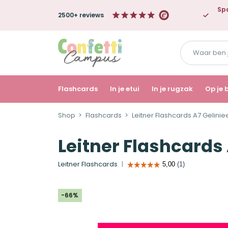
Spa
2500+ reviews
Waar
ben
je
naar
Flashcards
In je etui
In je rugzak
Op je 
op
Shop
Flashcards
Leitner Flashcards A7 Gelini
zoek?
Leitner Flashcards
Leitner Flashcards
-66%