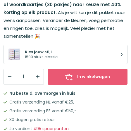
€82,50.
€49,50.
of woordkaartjes (30 pakjes) naar keuze met 40%
korting op elk product.
Als je wilt kun je dit pakket naar
wens aanpassen. Verander de kleuren, voeg perforatie
en ringen toe, alles is mogelijk. Veel plezier met het
samenstellen 🎉
Kies jouw stijl
1500 stuks classic
In winkelwagen
Leitner
Flashcards
Nu besteld, overmorgen in huis
Pakket
Gratis verzending NL vanaf €25,-
Half
Gratis verzending BE vanaf €50,-
1500
30 dagen gratis retour
stuks
Classic
Je verdient
495
spaarpunten