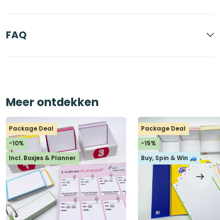
FAQ
Meer ontdekken
Package Deal
Package Deal
-10%
-15%
Incl. Boxjes & Planner
Buy, Spin & Win 🚙