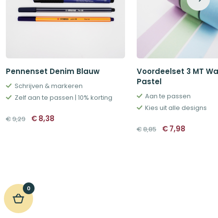
Pennenset Denim Blauw
Voordeelset 3 MT Wa
Pastel
Schrijven & markeren
Aan te passen
Zelf aan te passen | 10% korting
Kies uit alle designs
Oorspronkelijke
Huidige
€
8,38
€
9,29
prijs
prijs
Oorspronkelij
Huidige
€
7,98
€
8,85
was:
is:
prijs
prijs
€9,29.
€8,38.
was:
is:
€8,85.
€7,98.
0