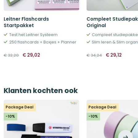
Leitner Flashcards
Compleet Studiepak
Startpakket
Original
Test het Leitner Systeem
Compleet studiepakke
250 flashcards + Boxjes + Planner
Slim leren & Slim orga
Oorspronkelijke
Huidige
Oorspronkeli
Huidig
€
29,02
€
29,12
€
32,20
€
34,24
prijs
prijs
prijs
prijs
was:
is:
was:
is:
€32,20.
€29,02.
€34,24.
€29,12
Klanten kochten ook
Package Deal
Package Deal
-10%
-10%