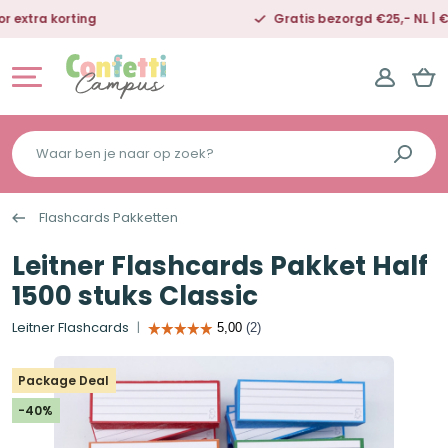
Gratis bezorgd €25,- NL | €50,- BE
Waar
ben
je
Flashcards Pakketten
naar
op
Leitner Flashcards Pakket Half
zoek?
1500 stuks Classic
Leitner Flashcards
Package Deal
-40%