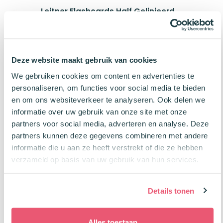
Leitner Flashcards Half Gelinieerd
Pastel Lila
€
2,75
Perforeren?
Deze website maakt gebruik van cookies
We gebruiken cookies om content en advertenties te
Leitner Flashcards Half Gelinieerd
personaliseren, om functies voor social media te bieden
Pastel Lila
en om ons websiteverkeer te analyseren. Ook delen we
€
2,75
informatie over uw gebruik van onze site met onze
partners voor social media, adverteren en analyse. Deze
Perforeren?
partners kunnen deze gegevens combineren met andere
informatie die u aan ze heeft verstrekt of die ze hebben
verzameld op basis van uw gebruik van hun services.
Leitner Flashcards Half Gelinieerd Roze
€
2,75
Details tonen
Perforeren?
Alles toestaan