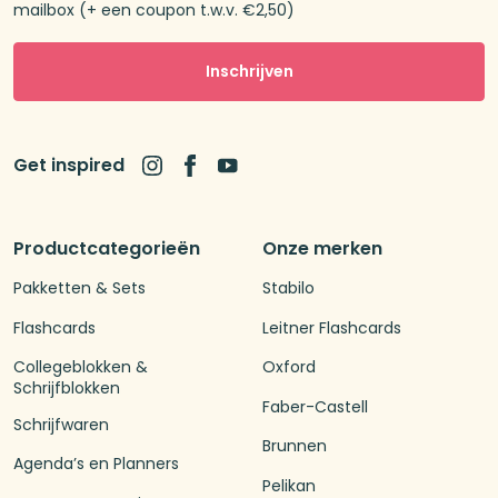
mailbox (+ een coupon t.w.v. €2,50)
Inschrijven
Get inspired
Productcategorieën
Onze merken
Pakketten & Sets
Stabilo
Flashcards
Leitner Flashcards
Collegeblokken &
Oxford
Schrijfblokken
Faber-Castell
Schrijfwaren
Brunnen
Agenda’s en Planners
Pelikan