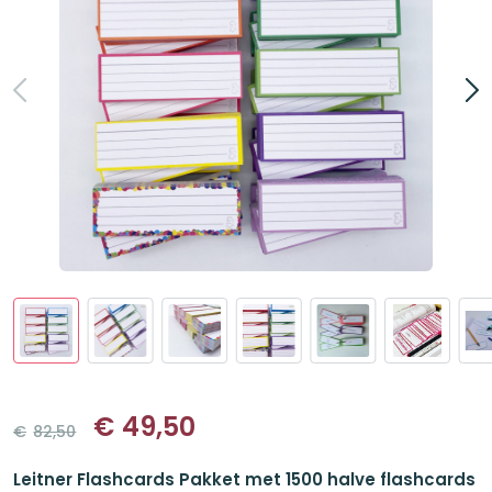
€
49,50
€
82,50
Oorspronkelijke
Huidige
prijs
prijs
Leitner Flashcards Pakket met 1500 halve flashcards
was:
is: