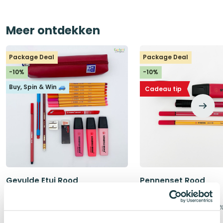
Meer ontdekken
Package Deal
Package Deal
-10%
-10%
Buy, Spin & Win 🚙
Cadeau tip
Gevulde Etui Rood
Pennenset Rood
Alles rood, roze & bruin
Schrijven & markeren
Zelf aan te passen | 10% korting
Zelf aan te passen | 10