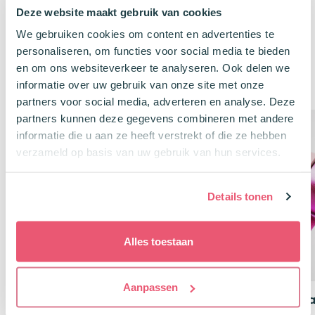
Oorspronkelijke
Huidige
Oorspronkelij
Huidige
€
20,53
€
8,38
€
22,77
€
9,29
Deze website maakt gebruik van cookies
prijs
prijs
prijs
prijs
was:
is:
was:
is:
€22,77.
€20,53.
€9,29.
€8,38.
We gebruiken cookies om content en advertenties te
personaliseren, om functies voor social media te bieden
en om ons websiteverkeer te analyseren. Ook delen we
Klanten kochten ook
informatie over uw gebruik van onze site met onze
partners voor social media, adverteren en analyse. Deze
partners kunnen deze gegevens combineren met andere
Package Deal
informatie die u aan ze heeft verstrekt of die ze hebben
-10%
verzameld op basis van uw gebruik van hun services.
Details tonen
Alles toestaan
Aanpassen
Leitner Flashcards A5
Voordeelset 3 MT Wa
Gelinieerd Neon Mix
Strawberry