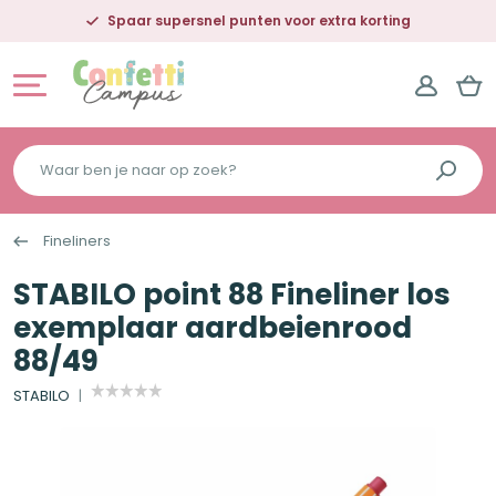
Spaar supersnel punten voor extra korting
Waar
ben
je
Fineliners
naar
op
STABILO point 88 Fineliner los
zoek?
exemplaar aardbeienrood
88/49
STABILO