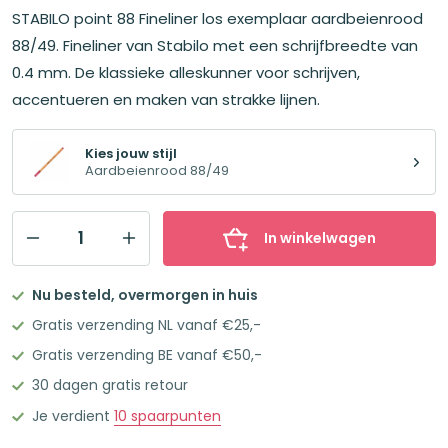
STABILO point 88 Fineliner los exemplaar aardbeienrood
88/49. Fineliner van Stabilo met een schrijfbreedte van
0.4 mm. De klassieke alleskunner voor schrijven,
accentueren en maken van strakke lijnen.
Kies jouw stijl
Aardbeienrood 88/49
In winkelwagen
STABILO
point
Nu besteld, overmorgen in huis
88
Gratis verzending NL vanaf €25,-
Fineliner
Gratis verzending BE vanaf €50,-
los
30 dagen gratis retour
exemplaar
aardbeienrood
Je verdient
10
spaarpunten
88/49