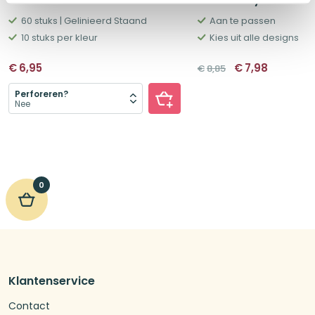
60 stuks | Gelinieerd Staand
Aan te passen
10 stuks per kleur
Kies uit alle designs
Oorspronkelij
Huidige
€
6,95
€
7,98
€
8,85
prijs
prijs
was:
is:
€8,85.
€7,98.
Perforeren?
0
Klantenservice
Contact