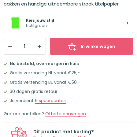
pakken en handige uitneembare strook titelpapier.
Kies jouw stijl
Lichtgroen
In winkelwagen
Brunnen
Snelhechter
Nu besteld, overmorgen in huis
A4
Gratis verzending NL vanaf €25,-
Plastic
Gratis verzending BE vanaf €50,-
Transparant
30 dagen gratis retour
Lichtgroen
aantal
Je verdient
6
spaarpunten
Grotere aantallen?
Offerte aanvragen
Dit product met korting?