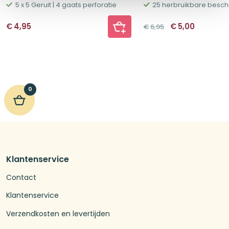
5 x 5 Geruit | 4 gaats perforatie
Oorspronkelij
Huidige
€
4,95
€
5,00
€
6,95
prijs
prijs
was:
is:
€6,95.
€5,00.
0
Klantenservice
Contact
Klantenservice
Verzendkosten en levertijden