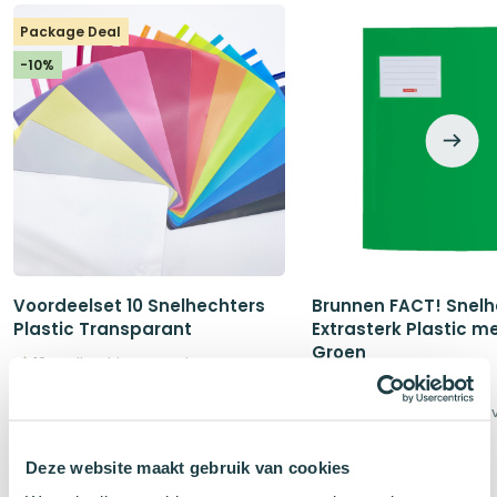
Package Deal
-10%
Voordeelset 10 Snelhechters
Brunnen FACT! Snelh
Plastic Transparant
Extrasterk Plastic me
Groen
10 snelhechters naar keuze
Met extra opbergvak
Kies uit het hele assortiment
Oorspronkelijke
Huidige
€
5,30
€
5,90
prijs
prijs
€
2,49
was:
is:
Deze website maakt gebruik van cookies
€5,90.
€5,30.