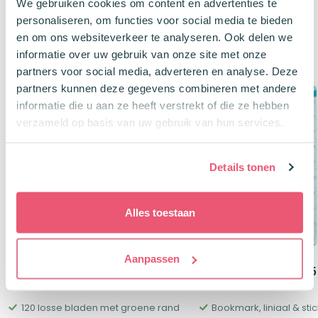
We gebruiken cookies om content en advertenties te
personaliseren, om functies voor social media te bieden
en om ons websiteverkeer te analyseren. Ook delen we
Klanten kochten ook
informatie over uw gebruik van onze site met onze
partners voor social media, adverteren en analyse. Deze
partners kunnen deze gegevens combineren met andere
Buy, Spin & Win 🚙
Buy, Spin & Win 🚙
informatie die u aan ze heeft verstrekt of die ze hebben
100 + 20 Gratis
-28%
verzameld op basis van uw gebruik van hun services.
Details tonen
Alles toestaan
Aanpassen
Oxford Ringbandpapier A4 120
Oxford Stickertabs 5
Vel 5 X 5 Geruit Groen
mini liniaal
120 losse bladen met groene rand
Bookmark, liniaal & stic