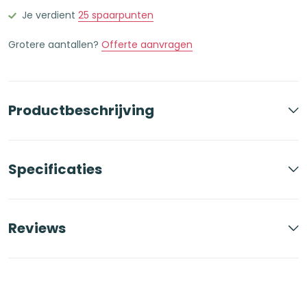
met
Je verdient
25
spaarpunten
Etiket
Grotere aantallen?
Offerte aanvragen
Oranje
aantal
Productbeschrijving
Specificaties
Reviews