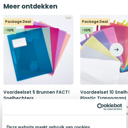
Meer ontdekken
Package Deal
Package Deal
-10%
-10%
Voordeelset 5 Brunnen FACT!
Voordeelset 10 Snel
Snelhechters
Plastic Transparant
5 Brunnen FACT Snelhechters
10 snelhechters naar 
Onverwoestbaar & Semi-transparant
Kies uit het hele assor
Oorspronkelijke
Huidige
Oorspronkelij
Huidige
€
11,20
€
5,30
€
12,45
€
5,90
Deze website maakt gebruik van cookies