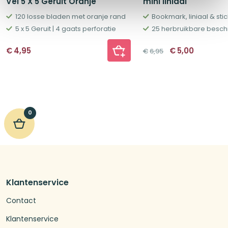
Vel 5 X 5 Geruit Oranje
mini liniaal
120 losse bladen met oranje rand
Bookmark, liniaal & stic
5 x 5 Geruit | 4 gaats perforatie
Oorspronkelij
Huidige
€
4,95
€
5,00
€
6,95
prijs
prijs
was:
is:
€6,95.
€5,00.
0
Klantenservice
Contact
Klantenservice