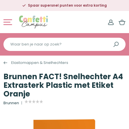
Spaar supersnel punten voor extra korting
Waar
ben
je
Elastomappen & Snelhechters
naar
op
Brunnen FACT! Snelhechter A4
zoek?
Extrasterk Plastic met Etiket
Oranje
Brunnen