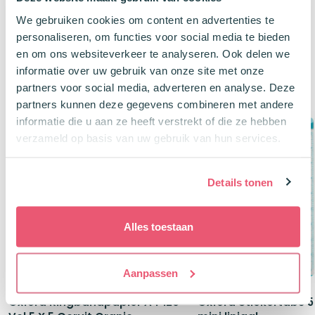
prijs
prijs
prijs
prijs
was:
is:
was:
is:
We gebruiken cookies om content en advertenties te
€12,45.
€11,20.
€5,90.
€5,30.
personaliseren, om functies voor social media te bieden
en om ons websiteverkeer te analyseren. Ook delen we
informatie over uw gebruik van onze site met onze
Klanten kochten ook
partners voor social media, adverteren en analyse. Deze
partners kunnen deze gegevens combineren met andere
informatie die u aan ze heeft verstrekt of die ze hebben
Buy, Spin & Win 🚙
Buy, Spin & Win 🚙
verzameld op basis van uw gebruik van hun services.
100 + 20 Gratis
-28%
Details tonen
Alles toestaan
Aanpassen
Oxford Ringbandpapier A4 120
Oxford Stickertabs 5