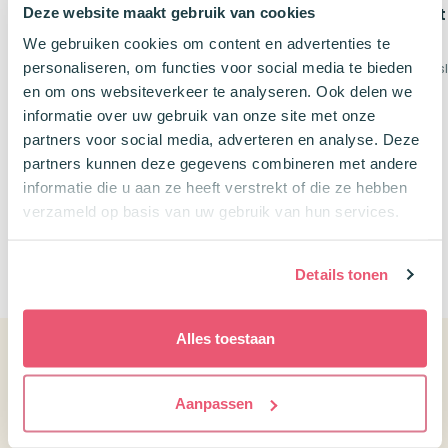
Deze website maakt gebruik van cookies
met plastic kaft Geruit 5×5
rings A4 XL Ultraligh
96P Zwart
We gebruiken cookies om content en advertenties te
Capaciteit 450 vel
3 in 1 Schrift met insteekhoezen
personaliseren, om functies voor social media te bieden
Extreem duurzaam & sli
A4 Geruit 5x5mm 120 bladzijdes
en om ons websiteverkeer te analyseren. Ook delen we
€
17,95
informatie over uw gebruik van onze site met onze
Oorspronkelijke
Huidige
€
5,00
€
6,95
prijs
prijs
partners voor social media, adverteren en analyse. Deze
was:
is:
partners kunnen deze gegevens combineren met andere
€6,95.
€5,00.
informatie die u aan ze heeft verstrekt of die ze hebben
verzameld op basis van uw gebruik van hun services.
0
Details tonen
Alles toestaan
Klantenservice
Aanpassen
Contact