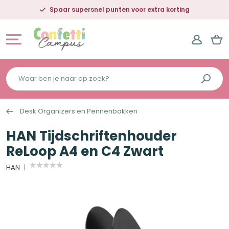
Spaar supersnel punten voor extra korting
Waar
ben
je
Desk Organizers en Pennenbakken
naar
op
HAN Tijdschriftenhouder
zoek?
ReLoop A4 en C4 Zwart
HAN