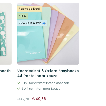
Package Deal
-15%
Buy, Spin & Win 🚙
Smooth
Voordeelset 6 Oxford Easybooks
A4 Pastel naar keuze
3 in 1 Schrift met insteekhoezen
6 A4 schriften naar keuze
Oorspronkelijke
Huidige
€
40,56
€
47,70
prijs
prijs
was:
is: