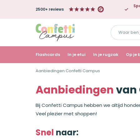
Spa
2500+ reviews
Waar
ben
je
naar
Flashcards
In je etui
In je rugzak
Op je 
op
Aanbiedingen Confetti Campus
zoek?
Aanbiedingen
van 
Bij Confetti Campus hebben we altijd honder
Veel plezier met shoppen!
Snel
naar: