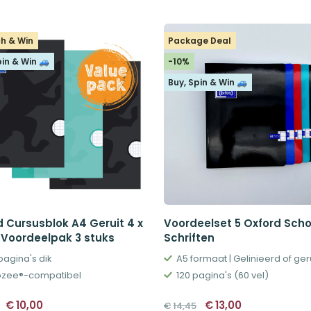
was:
is:
was:
is:
€15,80.
€13,44.
€9,90.
€4,96.
h & Win
Package Deal
pin & Win 🚙
-10%
Buy, Spin & Win 🚙
d Cursusblok A4 Geruit 4 x
Voordeelset 5 Oxford Scho
Voordeelpak 3 stuks
Schriften
pagina's dik
A5 formaat | Gelinieerd of ger
bzee®-compatibel
120 pagina's (60 vel)
Oorspronkelijke
Huidige
Oorspronkelijke
Huidige
€
10,00
€
13,00
€
14,45