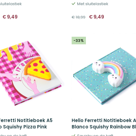
luitelastiek
Met sluitelastiek
Oorspronkelijke
Huidige
Oorspronkelijke
Huidige
€
9,49
€
9,49
€
18,99
prijs
prijs
prijs
prijs
was:
is:
was:
is:
€18,99.
€9,49.
€18,99.
€9,49.
-33%
Ferretti Notitieboek A5
Helio Ferretti Notitieboek 
 Squishy Pizza Pink
Blanco Squishy Rainbow B
shy op de kaft
Squishy op de kaft