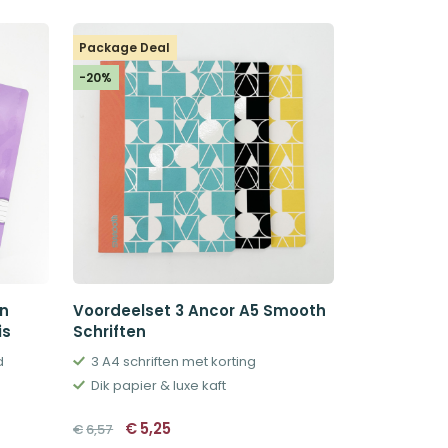
€47,70.
€40,56.
Package Deal
-20%
en
Voordeelset 3 Ancor A5 Smooth
is
Schriften
d
3 A4 schriften met korting
Dik papier & luxe kaft
Oorspronkelijke
Huidige
€
5,25
€
6,57
prijs
prijs