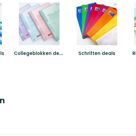
ls
Collegeblokken deals
Schriften deals
R
en