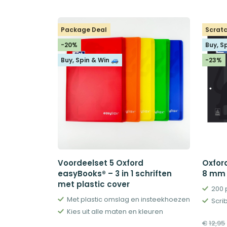
Package Deal
Scratc
-20%
Buy, S
Buy, Spin & Win 🚙
-23%
Voordeelset 5 Oxford
Oxfor
easyBooks® – 3 in 1 schriften
8 mm 
met plastic cover
200 
Met plastic omslag en insteekhoezen
Scri
Kies uit alle maten en kleuren
€
12,95