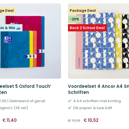
ge Deal
Package Deal
-20%
pin & Win 🚙
Back 2 School Deal
eelset 5 Oxford Touch’
Voordeelset 4 Ancor A4 
ten
Schriften
 A5 | Gelinieerd of geruit
4 A4 schriften met korting
agina's (36 vel)
Dik papier & luxe kaft
Oorspronkelijke
Huidige
Oorspronkelijke
Huidige
€
11,40
€
10,52
€
13,16
prijs
prijs
prijs
prijs
was:
is:
was:
is: