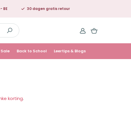
,- BE
30 dagen gratis retour
Sale
Back to School
Leertips & Blogs
nke korting
.