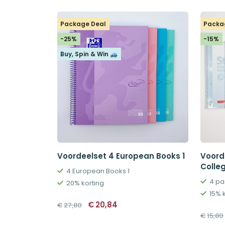
€12,95.
€10,00.
Package Deal
Packa
-25%
-15%
Buy, Spin & Win 🚙
Voordeelset 4 European Books 1
Voord
Colle
4 European Books 1
4 pa
20% korting
15% 
Oorspronkelijke
Huidige
€
20,84
€
27,80
prijs
prijs
€
15,80
was:
is:
€27,80.
€20,84.