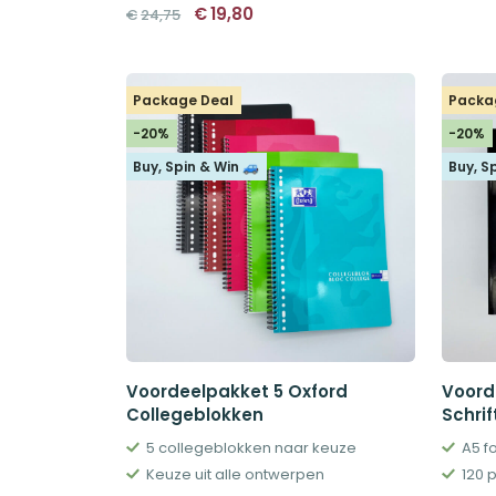
Oorspronkelijke
Huidige
€
19,80
€
24,75
prijs
prijs
was:
is:
€24,75.
€19,80.
Package Deal
Packa
-20%
-20%
Buy, Spin & Win 🚙
Buy, S
Voordeelpakket 5 Oxford
Voord
Collegeblokken
Schrif
5 collegeblokken naar keuze
A5 fo
Keuze uit alle ontwerpen
120 