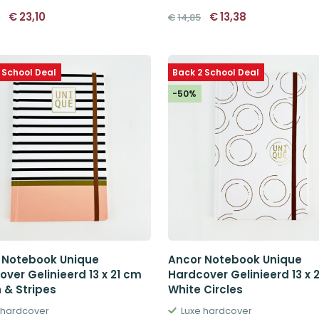
Oorspronkelijke
Huidige
Oorspronkelijke
Huidige
€
23,10
€
13,38
0
€
14,85
prijs
prijs
prijs
prijs
was:
is:
was:
is:
€28,90.
€23,10.
€14,85.
€13,38.
 School Deal
Back 2 School Deal
-50%
 Notebook Unique
Ancor Notebook Unique
ver Gelinieerd 13 x 21 cm
Hardcover Gelinieerd 13 x 
 & Stripes
White Circles
 hardcover
Luxe hardcover