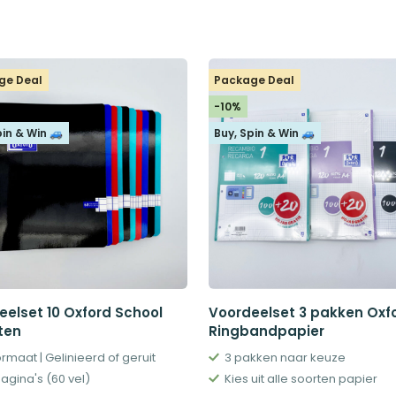
prijs
prijs
prijs
prijs
was:
is:
was:
is:
€12,95.
€10,00.
€14,45.
€13,00.
ge Deal
Package Deal
-10%
pin & Win 🚙
Buy, Spin & Win 🚙
eelset 10 Oxford School
Voordeelset 3 pakken Oxf
ten
Ringbandpapier
rmaat | Gelinieerd of geruit
3 pakken naar keuze
pagina's (60 vel)
Kies uit alle soorten papier