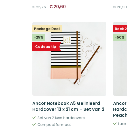
Oorspronkelijke
Huidige
€
20,60
€
25,75
€
28,9
prijs
prijs
was:
is:
€25,75.
€20,60.
Package Deal
Back 2
-25%
-50%
Cadeau tip
Ancor Notebook A5 Gelinieerd
Ancor
Hardcover 13 x 21 cm – Set van 2
Hardco
Peach
Set van 2 luxe hardcovers
Luxe
Compact formaat