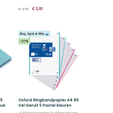
Oorspronkelijke
Huidige
€
3,91
€
4,95
prijs
prijs
was:
is:
€4,95.
€3,91.
Buy, Spin & Win 🚙
-37%
A5
Oxford Ringbandpapier A4 80
lue
Vel Geruit 5 Pastel kleuren
80 losse bladen | 5 pastel kleuren