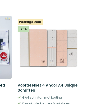
prijs
prijs
was:
is:
€9,87.
€7,89.
Package Deal
-20%
ord
Voordeelset 4 Ancor A4 Unique
Schriften
4 A4 schriften met korting
Kies uit alle kleuren & liniaturen