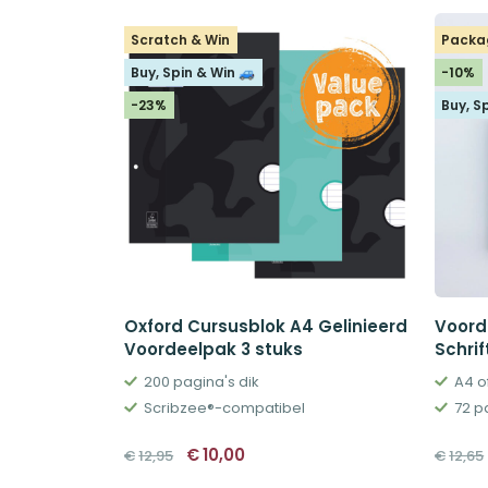
Scratch & Win
Packa
Buy, Spin & Win 🚙
-10%
-23%
Buy, S
Oxford Cursusblok A4 Gelinieerd
Voord
Voordeelpak 3 stuks
Schrif
200 pagina's dik
A4 of
Scribzee®-compatibel
72 p
Oorspronkelijke
Huidige
€
10,00
€
12,95
€
12,65
prijs
prijs
was:
is: