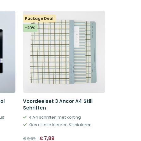
was:
is:
€6,57.
€5,25.
Package Deal
-20%
ol
Voordeelset 3 Ancor A4 Still
Schriften
uit
4 A4 schriften met korting
Kies uit alle kleuren & liniaturen
Oorspronkelijke
Huidige
€
7,89
€
9,87