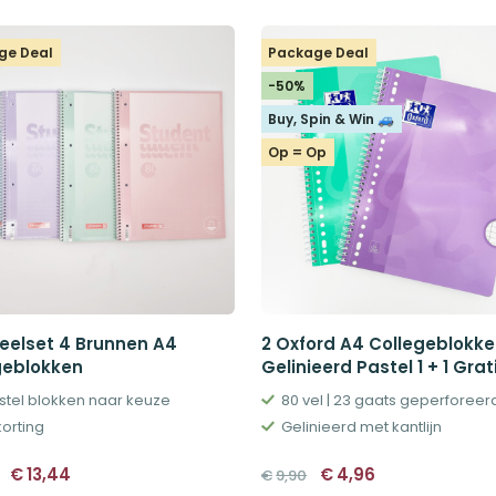
€12,65.
€11,40.
€13,16.
€10,52.
ge Deal
Package Deal
-50%
Buy, Spin & Win 🚙
Op = Op
eelset 4 Brunnen A4
2 Oxford A4 Collegeblokk
geblokken
Gelinieerd Pastel 1 + 1 Grat
stel blokken naar keuze
80 vel | 23 gaats geperforeer
korting
Gelinieerd met kantlijn
Oorspronkelijke
Huidige
Oorspronkelijke
Huidige
€
13,44
€
4,96
€
9,90
prijs
prijs
prijs
prijs