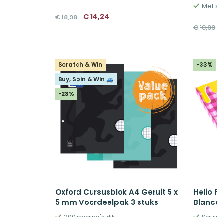
Met s
Oorspronkelijke
Huidige
€
14,24
€
18,98
prijs
prijs
€
18,99
was:
is:
€18,98.
€14,24.
Scratch & Win
-33%
Buy, Spin & Win 🚙
-23%
Oxford Cursusblok A4 Geruit 5 x
Helio 
5 mm Voordeelpak 3 stuks
Blanco
200 pagina's dik
Squi