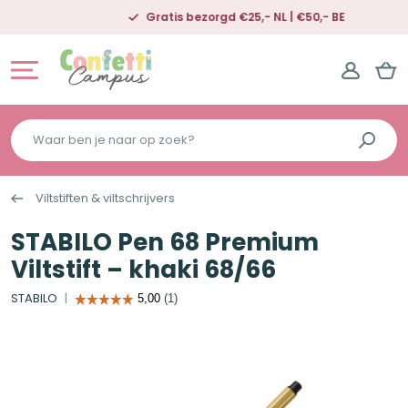
Gratis bezorgd €25,- NL | €50,- BE
Waar
ben
je
Viltstiften & viltschrijvers
naar
op
STABILO Pen 68 Premium
zoek?
Viltstift – khaki 68/66
STABILO