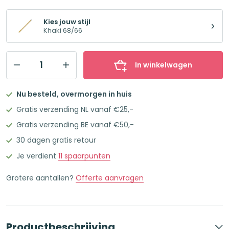
Kies jouw stijl
Khaki 68/66
In winkelwagen
STABILO
Pen
Nu besteld, overmorgen in huis
68
Gratis verzending NL vanaf €25,-
Premium
Gratis verzending BE vanaf €50,-
Viltstift
30 dagen gratis retour
-
khaki
Je verdient
11
spaarpunten
68/66
Grotere aantallen?
Offerte aanvragen
aantal
Productbeschrijving