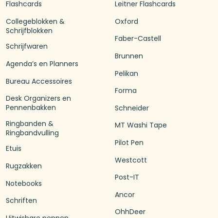
Flashcards
Leitner Flashcards
Collegeblokken &
Oxford
Schrijfblokken
Faber-Castell
Schrijfwaren
Brunnen
Agenda’s en Planners
Pelikan
Bureau Accessoires
Forma
Desk Organizers en
Pennenbakken
Schneider
Ringbanden &
MT Washi Tape
Ringbandvulling
Pilot Pen
Etuis
Westcott
Rugzakken
Post-IT
Notebooks
Ancor
Schriften
OhhDeer
Uitwisbare pennen