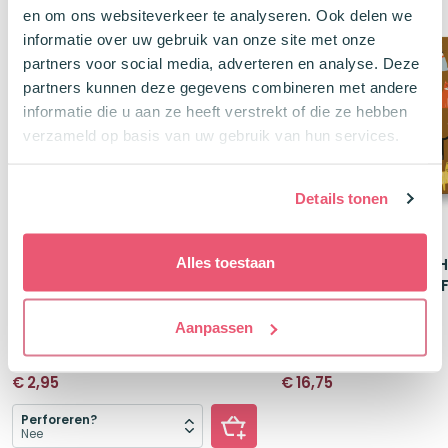
en om ons websiteverkeer te analyseren. Ook delen we
informatie over uw gebruik van onze site met onze
partners voor social media, adverteren en analyse. Deze
partners kunnen deze gegevens combineren met andere
informatie die u aan ze heeft verstrekt of die ze hebben
verzameld op basis van uw gebruik van hun services.
Details tonen
Alles toestaan
Leitner Flashcards A7 Dotted
OhhDeer Notebook H
Greige
A5 Gelinieerd Feline 
50 stuks | Dotted
192 pagina's
Aanpassen
300 gr. FSC papier
Luxe hardcover
€
2,95
€
16,75
Perforeren?