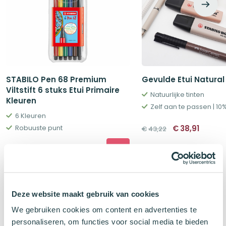
STABILO Pen 68 Premium
Gevulde Etui Natural
Viltstift 6 stuks Etui Primaire
Natuurlijke tinten
Kleuren
Zelf aan te passen | 10
6 Kleuren
Oorspronkeli
Huidig
€
38,91
Robuuste punt
€
43,22
prijs
prijs
was:
is:
€43,22.
€38,91
€
5,95
Deze website maakt gebruik van cookies
Klanten kochten ook
We gebruiken cookies om content en advertenties te
personaliseren, om functies voor social media te bieden