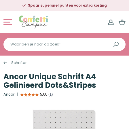
Spaar supersnel punten voor extra korting
Waar
ben
je
Schriften
naar
op
Ancor Unique Schrift A4
zoek?
Gelinieerd Dots&Stripes
Ancor