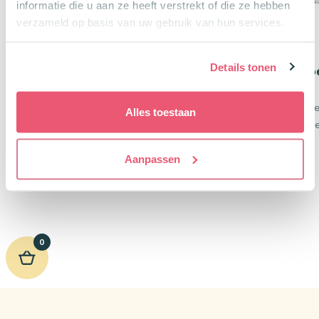
informatie die u aan ze heeft verstrekt of die ze hebben
verzameld op basis van uw gebruik van hun services.
Details tonen
Maped Gum Tech 300
Westcott Geodrieho
Compact Wit
Transparant 14 cm
4 x 2 x 1,4 cm
Transparant en onbre
Alles toestaan
Laat geen waas achter
14 cm lang | Gele gra
€
0,40
€
0,75
Aanpassen
0