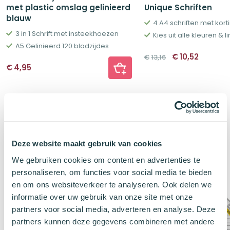
met plastic omslag gelinieerd
Unique Schriften
blauw
4 A4 schriften met kort
3 in 1 Schrift met insteekhoezen
Kies uit alle kleuren & l
A5 Gelinieerd 120 bladzijdes
Oorspronkelij
Huidig
€
10,52
€
13,16
prijs
prijs
€
4,95
was:
is:
€13,16.
€10,52.
Klanten kochten ook
Deze website maakt gebruik van cookies
We gebruiken cookies om content en advertenties te
personaliseren, om functies voor social media te bieden
en om ons websiteverkeer te analyseren. Ook delen we
informatie over uw gebruik van onze site met onze
partners voor social media, adverteren en analyse. Deze
partners kunnen deze gegevens combineren met andere