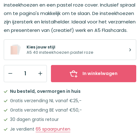
insteekhoezen en een pastel roze cover. Inclusief spiraal
om te pagina's makkelijk om te slaan. De insteekhoezen
zijn ijzersterk en kristalhelder. Ideaal voor het verzamelen
en presenteren van (creatief) werk en A5 Flashcards.
Kies jouw stijl
A5 40 insteekhoezen pastel roze
In winkelwagen
Oxford
Showtas
Nu besteld, overmorgen in huis
Portfolio
Gratis verzending NL vanaf €25,-
A5
Gratis verzending BE vanaf €50,-
40
30 dagen gratis retour
Insteekhoezen
Pastel
Je verdient
65
spaarpunten
Roze