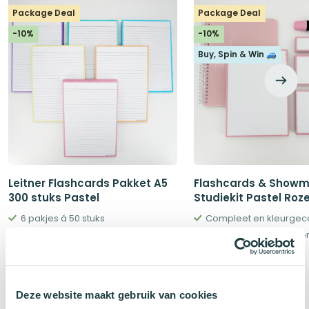
Package Deal
Package Deal
-10%
-10%
Buy, Spin & Win 🚙
Leitner Flashcards Pakket A5
Flashcards & Show
300 stuks Pastel
Studiekit Pastel Roz
6 pakjes á 50 stuks
Compleet en kleurgec
Optioneel: perforatie, ringen, boxjes en meer
Slim leren én opberge
Oorspronkelijke
Huidige
Oorspronkeli
Huidi
€
32,16
€
21,66
€
35,70
€
24,04
prijs
prijs
prijs
prijs
was:
is:
was:
is:
€35,70.
€32,16.
€24,04.
€21,66
Deze website maakt gebruik van cookies