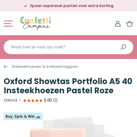
Spaar supersnel punten voor extra korting
Waar
ben
je
Insteekhoezen & Insteekmappen
naar
op
Oxford Showtas Portfolio A5 40
zoek?
Insteekhoezen Pastel Roze
Oxford
Buy, Spin & Win 🚙