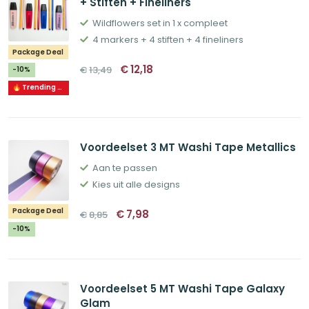
+ Stiften + Fineliners
Wildflowers set in 1 x compleet
4 markers + 4 stiften + 4 fineliners
Package Deal
Oorspronkelijke
Huidige
€
12,18
€
13,49
-10%
prijs
prijs
was:
is:
🔥 Trending 🔥
€13,49.
€12,18.
Voordeelset 3 MT Washi Tape Metallics
Aan te passen
Kies uit alle designs
Oorspronkelijke
Huidige
Package Deal
€
7,98
€
8,85
prijs
prijs
was:
is:
-10%
€8,85.
€7,98.
Voordeelset 5 MT Washi Tape Galaxy
Glam