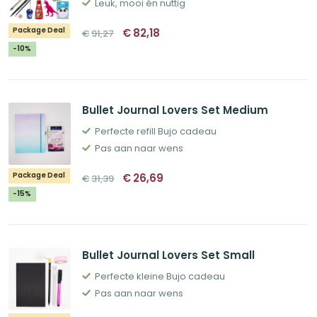
Leuk, mooi én nuttig
Oorspronkelijke
Huidige
Package Deal
€
82,18
€
91,27
prijs
prijs
was:
is:
-10%
€91,27.
€82,18.
Bullet Journal Lovers Set Medium
Perfecte refill Bujo cadeau
Pas aan naar wens
Oorspronkelijke
Huidige
Package Deal
€
26,69
€
31,39
prijs
prijs
was:
is:
-15%
€31,39.
€26,69.
Bullet Journal Lovers Set Small
Perfecte kleine Bujo cadeau
Pas aan naar wens