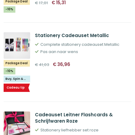
Oorspronkelijke
Huidige
Package Deal
€
15,31
€
17,01
prijs
prijs
was:
is:
-10%
€17,01.
€15,31.
Stationery Cadeauset Metallic
Complete stationery cadeauset Metallic
Pas aan naar wens
Oorspronkelijke
Huidige
Package Deal
€
36,96
€
41,03
prijs
prijs
was:
is:
-10%
€41,03.
€36,96.
Buy, Spin & Win 🚙
Cadeau tip
Cadeauset Leitner Flashcards &
Schrijfwaren Roze
Stationery liefhebber set roze