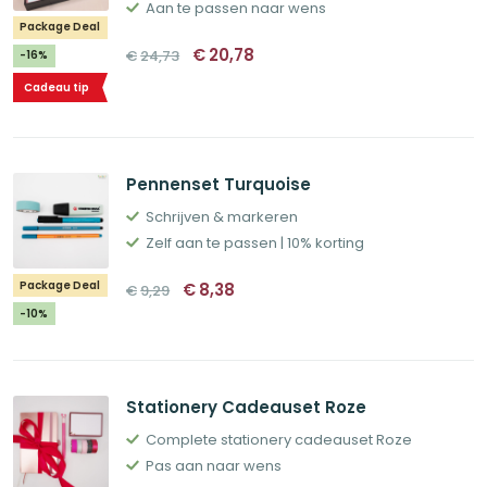
Aan te passen naar wens
Package Deal
Oorspronkelijke
Huidige
€
20,78
€
24,73
-16%
prijs
prijs
was:
is:
Cadeau tip
€24,73.
€20,78.
Pennenset Turquoise
Schrijven & markeren
Zelf aan te passen | 10% korting
Oorspronkelijke
Huidige
Package Deal
€
8,38
€
9,29
prijs
prijs
was:
is:
-10%
€9,29.
€8,38.
Stationery Cadeauset Roze
Complete stationery cadeauset Roze
Pas aan naar wens