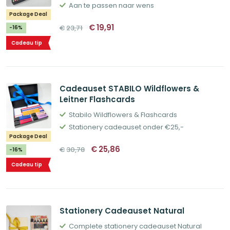
Aan te passen naar wens
Package Deal
Oorspronkelijke
Huidige
€
19,91
€
23,71
-16%
prijs
prijs
was:
is:
Cadeau tip
€23,71.
€19,91.
Cadeauset STABILO Wildflowers &
Leitner Flashcards
Stabilo Wildflowers & Flashcards
Stationery cadeauset onder €25,-
Package Deal
Oorspronkelijke
Huidige
€
25,86
€
30,78
-16%
prijs
prijs
was:
is:
Cadeau tip
€30,78.
€25,86.
Stationery Cadeauset Natural
Complete stationery cadeauset Natural