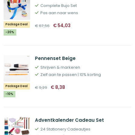
Complete Bujo Set
Pas aan naar wens
Oorspronkelijke
Huidige
Package Deal
€
54,03
€
67,56
prijs
prijs
was:
is:
-20%
€67,56.
€54,03.
Pennenset Beige
Shrijven & markeren
Zelf aan te passen | 10% korting
Oorspronkelijke
Huidige
Package Deal
€
8,38
€
9,29
prijs
prijs
was:
is:
-10%
€9,29.
€8,38.
Adventkalender Cadeau Set
24 Stationery Cadeautjes