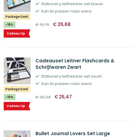
Stationery liefhebber set blauw
Aan te passen naar wens
Package Deal
Oorspronkelijke
Huidige
€
26,68
€
31,76
-16%
prijs
prijs
was:
is:
Cadeau tip
€31,76.
€26,68.
Cadeauset Leitner Flashcards &
Schrijfwaren Zwart
Stationery liefhebber set zwart
Aan te passen naar wens
Package Deal
Oorspronkelijke
Huidige
€
25,47
€
30,34
-16%
prijs
prijs
was:
is:
Cadeau tip
€30,34.
€25,47.
Bullet Journal Lovers Set Large