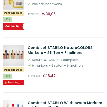
Pas aan naar wens
Oorspronkelijke
Huidige
Package Deal
€
30,05
€
33,35
prijs
prijs
was:
is:
-10%
€33,35.
€30,05.
Cadeau tip
Combiset STABILO NatureCOLORS
Markers + Stiften + Fineliners
NatureCOLORS in 1 x compleet
6 markers + 6 stiften + 6 fineliners
Package Deal
Oorspronkelijke
Huidige
€
18,42
€
20,40
-10%
prijs
prijs
was:
is:
🔥 Trending 🔥
€20,40.
€18,42.
Combiset STABILO Wildflowers Markers