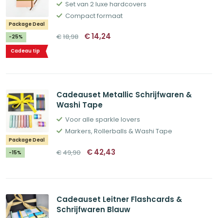
Set van 2 luxe hardcovers
Compact formaat
Package Deal
Oorspronkelijke
Huidige
€
14,24
€
18,98
-25%
prijs
prijs
was:
is:
Cadeau tip
€18,98.
€14,24.
Cadeauset Metallic Schrijfwaren &
Washi Tape
Voor alle sparkle lovers
Markers, Rollerballs & Washi Tape
Package Deal
Oorspronkelijke
Huidige
€
42,43
€
49,90
-15%
prijs
prijs
was:
is:
€49,90.
€42,43.
Cadeauset Leitner Flashcards &
Schrijfwaren Blauw