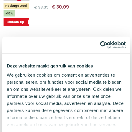
Oorspronkelijke
Huidige
Package Deal
€
30,09
€
33,39
prijs
prijs
was:
is:
-10%
€33,39.
€30,09.
Cadeau tip
Voordeelset 3 MT Washi Tape Zwart &
Zilver & Goud
Washi Tape Zwart & Zilver & Goud
Deze website maakt gebruik van cookies
Kies uit alle designs
We gebruiken cookies om content en advertenties te
Package Deal
Oorspronkelijke
Huidige
personaliseren, om functies voor social media te bieden
€
7,98
€
8,85
-10%
prijs
prijs
en om ons websiteverkeer te analyseren. Ook delen we
was:
is:
€8,85.
€7,98.
informatie over uw gebruik van onze site met onze
partners voor social media, adverteren en analyse. Deze
partners kunnen deze gegevens combineren met andere
Pen Lovers Set Large
informatie die u aan ze heeft verstrekt of die ze hebben
Complete Pen Lovers Set
verzameld op basis van uw gebruik van hun services.
Pas aan naar wens