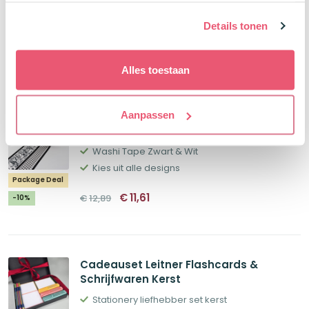
Oorspronkelijke
Huidige
Package Deal
€
114,73
€
134,96
prijs
prijs
Details tonen
was:
is:
-15%
€134,96.
€114,73.
Cadeau tip
Alles toestaan
Aanpassen
Voordeelset 3 MT Washi Tape Zwart &
Wit
Washi Tape Zwart & Wit
Kies uit alle designs
Package Deal
Oorspronkelijke
Huidige
€
11,61
€
12,89
-10%
prijs
prijs
was:
is:
€12,89.
€11,61.
Cadeauset Leitner Flashcards &
Schrijfwaren Kerst
Stationery liefhebber set kerst