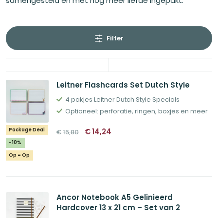
samengesteld en met nog meer liefde ingepakt.
Filter
Leitner Flashcards Set Dutch Style
4 pakjes Leitner Dutch Style Specials
Optioneel: perforatie, ringen, boxjes en meer
Oorspronkelijke
Huidige
Package Deal
€
14,24
€
15,80
prijs
prijs
was:
is:
-10%
€15,80.
€14,24.
Op = Op
Ancor Notebook A5 Gelinieerd
Hardcover 13 x 21 cm – Set van 2