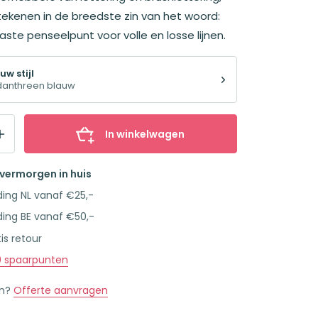
ekenen in de breedste zin van het woord:
aste penseelpunt voor volle en losse lijnen.
uw stijl
danthreen blauw
In winkelwagen
overmorgen in huis
ding NL vanaf €25,-
ding BE vanaf €50,-
is retour
0
spaarpunten
en?
Offerte aanvragen