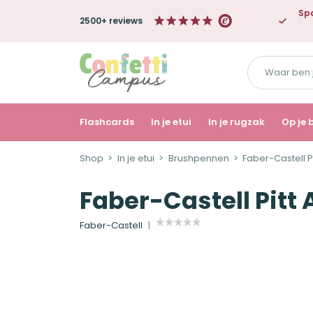
Spa
2500+ reviews
Waar
ben
je
naar
Flashcards
In je etui
In je rugzak
Op je 
op
Shop
In je etui
Brushpennen
Faber-Castell P
zoek?
Faber-Castell Pitt
Faber-Castell