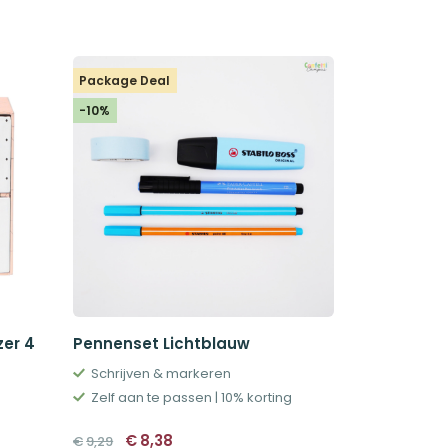
Package Deal
-10%
zer 4
Pennenset Lichtblauw
Schrijven & markeren
Zelf aan te passen | 10% korting
Oorspronkelijke
Huidige
€
8,38
€
9,29