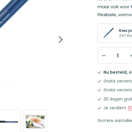
maar ook voor t
Flexibele, vormv
Kies jo
247 in
Faber-
Castell
Nu besteld, 
Pitt
Gratis verzen
Artist
Gratis verzen
Pen
30 dagen grat
Brush
247
Je verdient
3
Indanthreen
Grotere aantall
Blauw
aantal