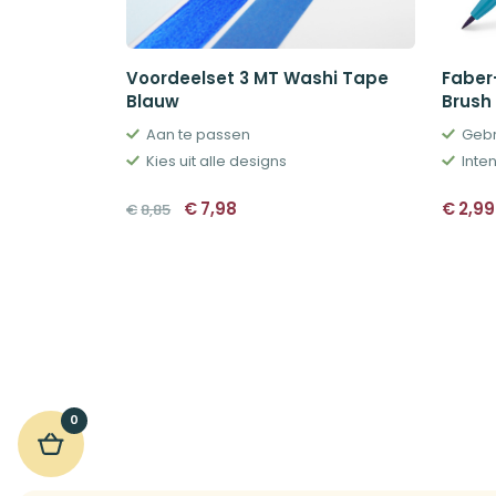
Voordeelset 3 MT Washi Tape
Faber-
Blauw
Brush
Aan te passen
Gebr
Kies uit alle designs
Inte
Oorspronkelijke
Huidige
€
7,98
€
2,99
€
8,85
prijs
prijs
was:
is:
€8,85.
€7,98.
0