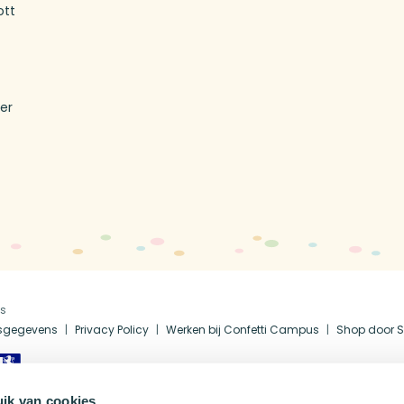
ott
T
er
us
fsgegevens
Privacy Policy
Werken bij Confetti Campus
Shop door S
ik van cookies