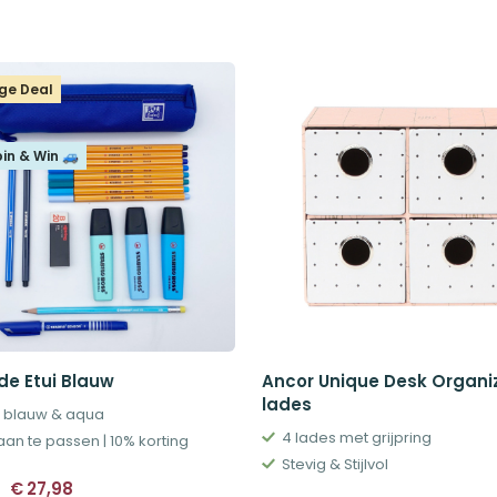
ge Deal
pin & Win 🚙
de Etui Blauw
Ancor Unique Desk Organi
lades
s blauw & aqua
4 lades met grijpring
aan te passen | 10% korting
Stevig & Stijlvol
Oorspronkelijke
Huidige
€
27,98