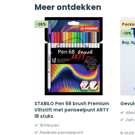
Meer ontdekken
-26%
Packa
-10%
Buy, S
STABILO Pen 68 brush Premium
Gevul
Viltstift met penseelpunt ARTY
Alle
18 stuks
Zelf 
18 Kleuren
Flexibele penseelpunt
€
31,02