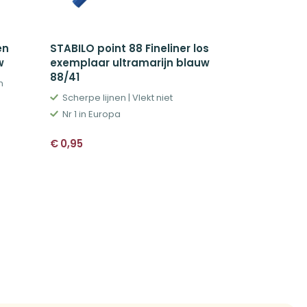
en
STABILO point 88 Fineliner los
STABILO P
w
exemplaar ultramarijn blauw
Viltstift –
88/41
68/41
n
Scherpe lijnen | Vlekt niet
Kleurintens
Nr 1 in Europa
Kan 24 uur
€
0,95
€
1,05