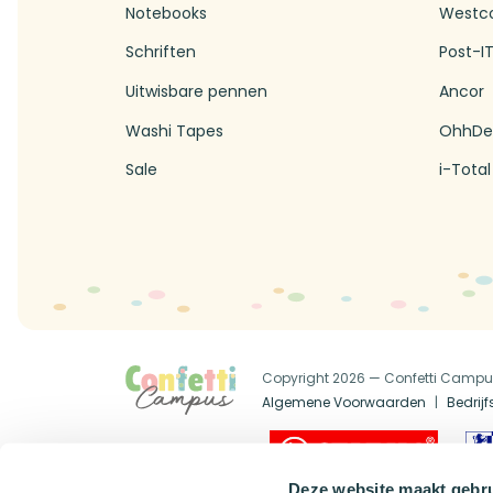
Notebooks
Westc
Schriften
Post-I
Uitwisbare pennen
Ancor
Washi Tapes
OhhDe
Sale
i-Total
Copyright 2026 — Confetti Camp
Algemene Voorwaarden
Bedrij
Official Dealer
Deze website maakt gebru