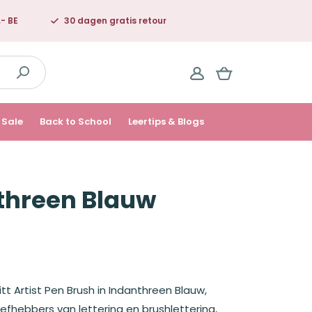
,- BE
30 dagen gratis retour
Sale
Back to School
Leertips & Blogs
nthreen Blauw
tt Artist Pen Brush in Indanthreen Blauw,
liefhebbers van lettering en brushlettering,